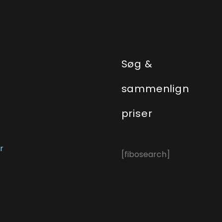
e
Søg &
sammenlign
priser
r
[fibosearch]