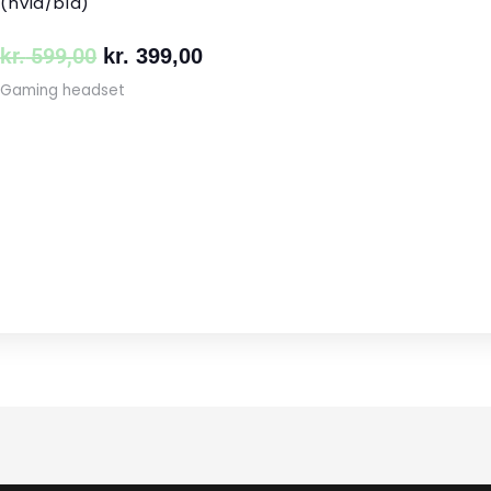
(hvid/blå)
kr.
599,00
kr.
399,00
Gaming headset