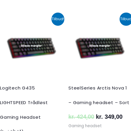
Den
Den
Den
De
Tilbud!
Tilbud
oprindelige
aktuelle
oprindelige
akt
pris
pris
pris
pri
var:
er:
var:
er:
kr. 599,00.
kr. 399,00.
kr. 424,00.
kr.
Logitech G435
SteelSeries Arctis Nova 1
LIGHTSPEED Trådløst
– Gaming headset – Sort
kr.
424,00
kr.
349,00
Gaming Headset
Gaming headset