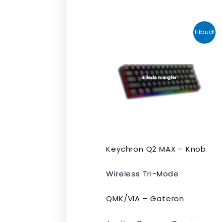
Den
Den
Tilbud!
oprindelige
aktuelle
pris
pris
var:
er:
kr. 2.190,00.
kr. 1.465,00.
Keychron Q2 MAX – Knob
Wireless Tri-Mode
QMK/VIA – Gateron