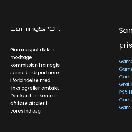
Sa
pri
Gamingspot.dk kan
modtage
Game
kommission fra nogle
Game
samarbejdspartnere
Game
i forbindelse med
Grafi
links og/eller omtale.
PS5 
Der kan forekomme
Game
affiliate aftaler i
Gami
vores indlæg.