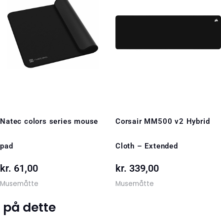
Natec colors series mouse
Corsair MM500 v2 Hybrid
pad
Cloth – Extended
kr.
61,00
kr.
339,00
Musemåtte
Musemåtte
 på dette