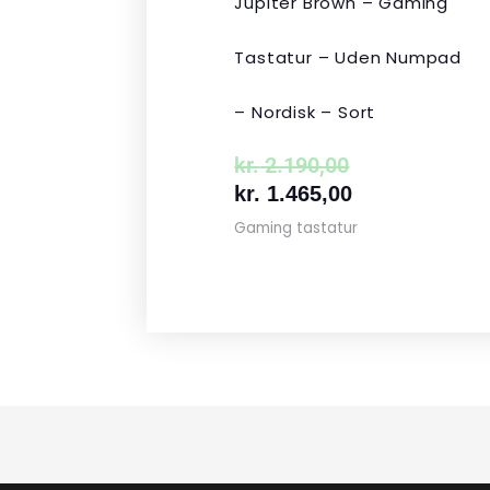
Jupiter Brown – Gaming
Tastatur – Uden Numpad
– Nordisk – Sort
kr.
2.190,00
kr.
1.465,00
Gaming tastatur