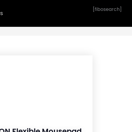
[fibosearch]
OS
ON Flexible Mousepad