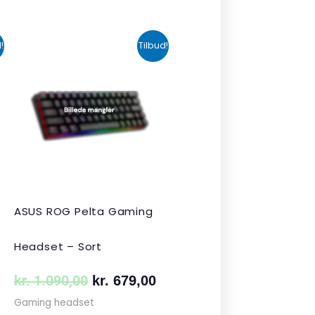
n
Den
Den
!
Tilbud!
uelle
oprindelige
aktuelle
s
pris
pris
var:
er:
 349,00.
kr. 1.090,00.
kr. 679,00.
ASUS ROG Pelta Gaming
Headset – Sort
kr.
1.090,00
kr.
679,00
Gaming headset