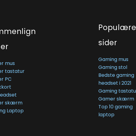
Populær
mmenlign
sider
ser
Gaming mus
r mus
Gaming stol
r tastatur
Bedste gaming
r PC
headset i 2021
kkort
Gaming tastatu
Headset
Gamer skærm
r skærm
Top 10 gaming
ng Laptop
laptop