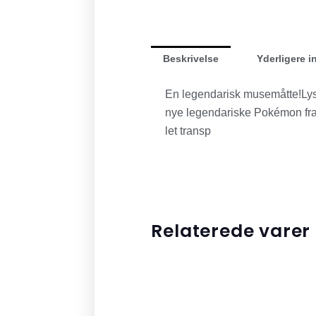
Beskrivelse
Yderligere i
En legendarisk musemåtte!Lys 
nye legendariske Pokémon fra S
let transp
Relaterede varer