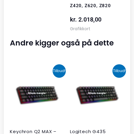
Z420, Z620, Z820
kr.
2.018,00
Grafikkort
Andre kigger også på dette
Den
Den
Den
Den
Tilbud!
Tilbud!
oprindelige
aktuelle
oprindelige
aktuelle
pris
pris
pris
pris
var:
er:
var:
er:
kr. 2.190,00.
kr. 1.465,00.
kr. 599,00.
kr. 399,00.
Keychron Q2 MAX –
Logitech G435