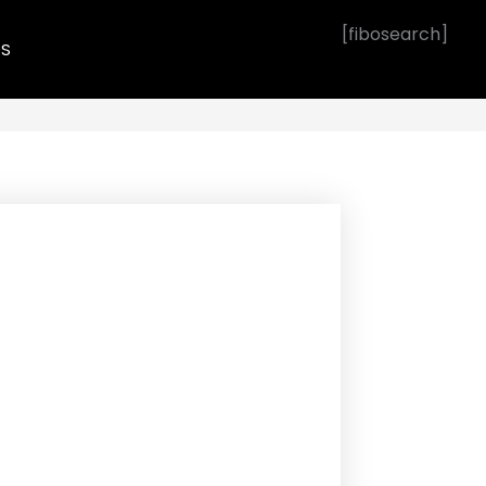
[fibosearch]
OS