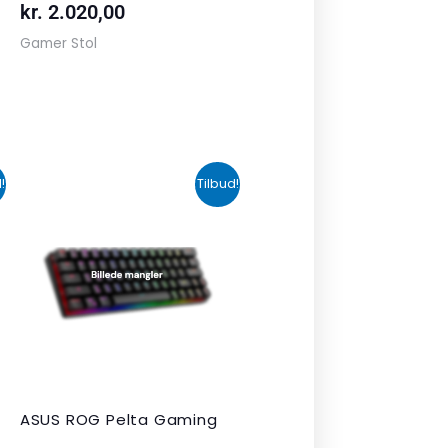
kr.
2.020,00
Gamer Stol
n
Den
Den
!
Tilbud!
uelle
oprindelige
aktuelle
s
pris
pris
var:
er:
 349,00.
kr. 1.090,00.
kr. 679,00.
ASUS ROG Pelta Gaming