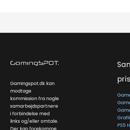
Sa
pri
Gamingspot.dk kan
modtage
Game
kommission fra nogle
Game
samarbejdspartnere
Game
i forbindelse med
Grafi
links og/eller omtale.
PS5 
Der kan forekomme