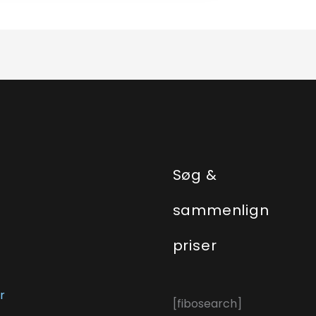
e
Søg &
sammenlign
priser
r
[fibosearch]