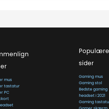
Populær
mmenlign
sider
ser
Gaming mus
r mus
Gaming stol
r tastatur
Bedste gaming
r PC
headset i 2021
kkort
Gaming tastatu
Headset
Gamer skærm