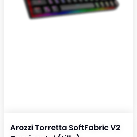
Arozzi Torretta SoftFabric V2