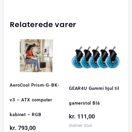
Relaterede varer
AeroCool Prism-G-BK-
GEAR4U Gummi hjul til
v3 – ATX computer
gamerstol Blå
kabinet – RGB
kr.
111,00
Gamer Stol
kr.
793,00