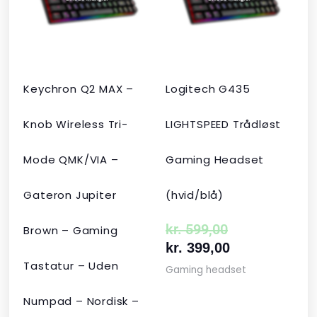
kr. 2.190,00.
kr. 1.465,00.
kr. 599,00.
kr. 399,00.
Keychron Q2 MAX –
Logitech G435
Knob Wireless Tri-
LIGHTSPEED Trådløst
Mode QMK/VIA –
Gaming Headset
Gateron Jupiter
(hvid/blå)
kr.
599,00
Brown – Gaming
kr.
399,00
Tastatur – Uden
Gaming headset
Numpad – Nordisk –