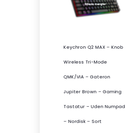
kr. 2.190,00.
kr. 1.465,00.
Keychron Q2 MAX – Knob
Wireless Tri-Mode
QMK/VIA – Gateron
Jupiter Brown – Gaming
Tastatur – Uden Numpad
– Nordisk – Sort