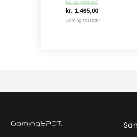
kr.
2.190,00
kr.
1.465,00
Gaming tastatur
Sa