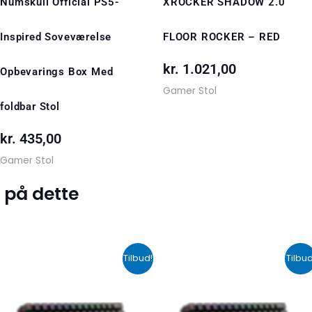
Numskull Official PS5-
XROCKER SHADOW 2.0
Inspired Soveværelse
FLOOR ROCKER – RED
kr.
1.021,00
Opbevarings Box Med
Gamer Stol
foldbar Stol
kr.
435,00
Gamer Stol
 på dette
Den
Den
Den
De
Tilbud!
Tilbud
oprindelige
aktuelle
oprindelige
akt
pris
pris
pris
pri
var:
er:
var:
er: