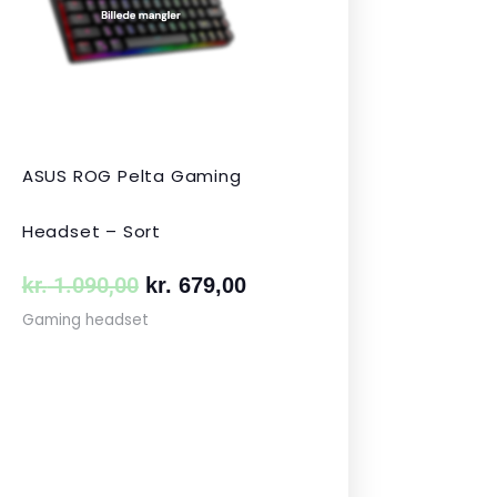
 349,00.
kr. 1.090,00.
kr. 679,00.
ASUS ROG Pelta Gaming
Headset – Sort
kr.
1.090,00
kr.
679,00
Gaming headset