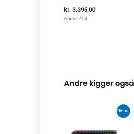
kr.
3.395,00
Gamer Stol
Andre kigger også
Den
Den
Tilbud!
oprindelige
aktuelle
pris
pris
var:
er: