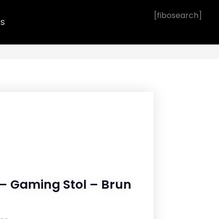
[fibosearch]
OS
 – Gaming Stol – Brun