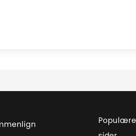
Populær
mmenlign
sider