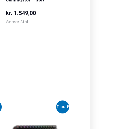
kr.
1.549,00
Gamer Stol
n
Den
Den
!
Tilbud!
uelle
oprindelige
aktuelle
s
pris
pris
var:
er: