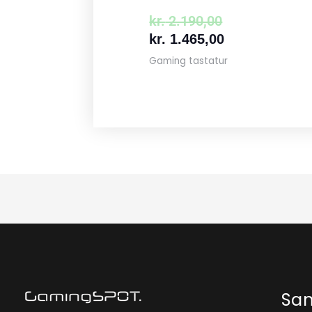
kr.
2.190,00
kr.
1.465,00
Gaming tastatur
Sa