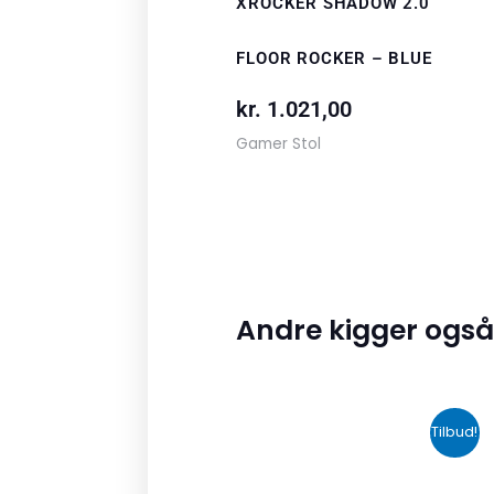
XROCKER SHADOW 2.0
FLOOR ROCKER – BLUE
kr.
1.021,00
Gamer Stol
Andre kigger også
Den
Den
Tilbud!
oprindelige
aktuelle
pris
pris