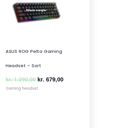
var:
er:
 349,00.
kr. 1.090,00.
kr. 679,00.
ASUS ROG Pelta Gaming
Headset – Sort
kr.
1.090,00
kr.
679,00
Gaming headset