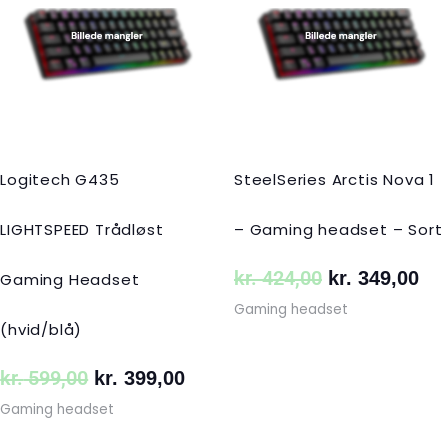
var:
er:
var:
er:
kr. 599,00.
kr. 399,00.
kr. 424,00.
kr.
Logitech G435
SteelSeries Arctis Nova 1
LIGHTSPEED Trådløst
– Gaming headset – Sort
kr.
424,00
kr.
349,00
Gaming Headset
Gaming headset
(hvid/blå)
kr.
599,00
kr.
399,00
Gaming headset