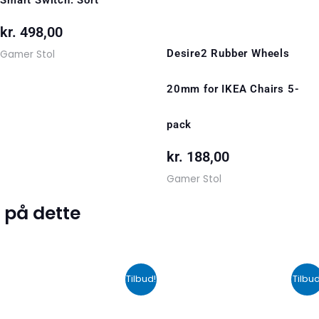
kr.
498,00
Desire2 Rubber Wheels
Gamer Stol
20mm for IKEA Chairs 5-
pack
kr.
188,00
Gamer Stol
 på dette
Den
Den
Den
De
Tilbud!
Tilbud
oprindelige
aktuelle
oprindelige
akt
pris
pris
pris
pri