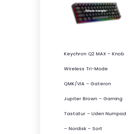
var:
er:
kr. 2.190,00.
kr. 1.465,00.
Keychron Q2 MAX – Knob
Wireless Tri-Mode
QMK/VIA – Gateron
Jupiter Brown – Gaming
Tastatur – Uden Numpad
– Nordisk – Sort