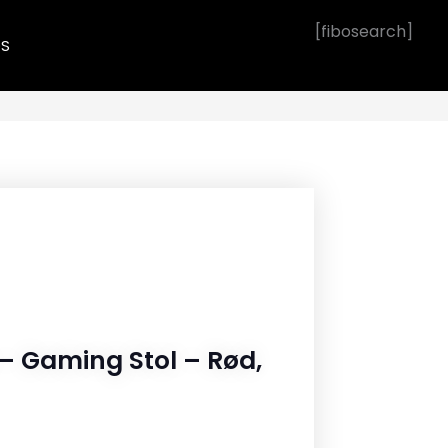
[fibosearch]
OS
 – Gaming Stol – Rød,