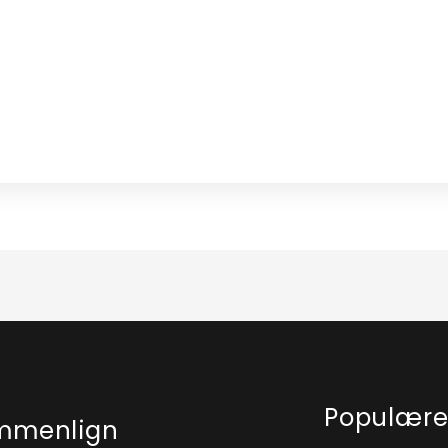
Populær
mmenlign