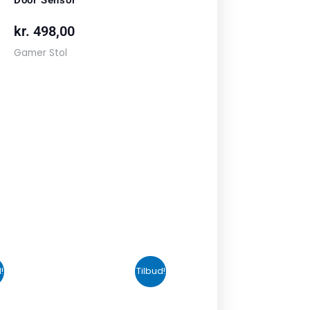
kr.
498,00
Gamer Stol
n
Den
Den
!
Tilbud!
uelle
oprindelige
aktuelle
s
pris
pris