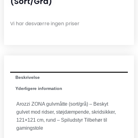
(sort/grå)
Vi har desværre ingen priser
Beskrivelse
Yderligere information
Arozzi ZONA gulvmåtte (sort/grå) – Beskyt
gulvet mod ridser, støjdæmpende, skridsikker,
121×121 cm, rund – Spiludstyr Tilbehør til
gamingstole