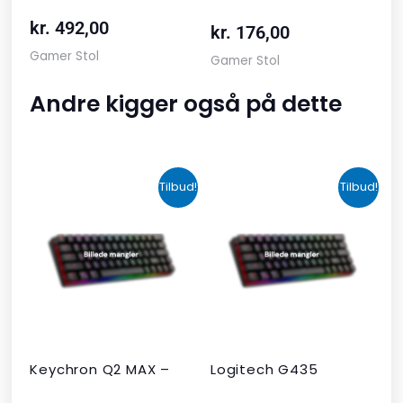
kr.
492,00
kr.
176,00
Gamer Stol
Gamer Stol
Andre kigger også på dette
Den
Den
Den
Den
Tilbud!
Tilbud!
oprindelige
aktuelle
oprindelige
aktuelle
pris
pris
pris
pris
var:
er:
var:
er:
kr. 2.190,00.
kr. 1.465,00.
kr. 599,00.
kr. 399,00.
Keychron Q2 MAX –
Logitech G435