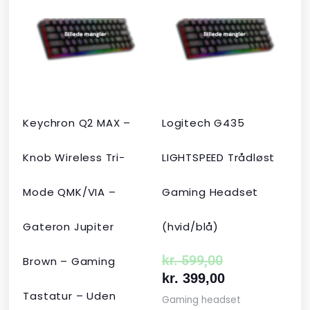
pris
pris
pris
pris
var:
er:
var:
er:
kr. 2.190,00.
kr. 1.465,00.
kr. 599,00.
kr. 399,00.
Keychron Q2 MAX –
Logitech G435
Knob Wireless Tri-
LIGHTSPEED Trådløst
Mode QMK/VIA –
Gaming Headset
Gateron Jupiter
(hvid/blå)
kr.
599,00
Brown – Gaming
kr.
399,00
Tastatur – Uden
Gaming headset