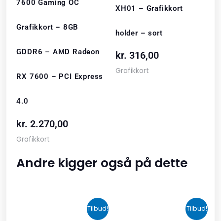
7600 Gaming OC
XH01 – Grafikkort
Grafikkort – 8GB
holder – sort
GDDR6 – AMD Radeon
kr.
316,00
Grafikkort
RX 7600 – PCI Express
4.0
kr.
2.270,00
Grafikkort
Andre kigger også på dette
Den
Den
Den
Den
Tilbud!
Tilbud!
oprindelige
aktuelle
oprindelige
aktuelle