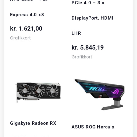
PCIe 4.0 – 3 x
Express 4.0 x8
DisplayPort, HDMI –
kr.
1.621,00
LHR
Grafikkort
kr.
5.845,19
Grafikkort
Gigabyte Radeon RX
ASUS ROG Herculx