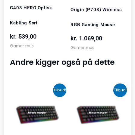
G403 HERO Optisk
Origin (P708) Wireless
Kabling Sort
RGB Gaming Mouse
kr.
539,00
kr.
1.069,00
Gamer mus
Gamer mus
Andre kigger også på dette
Den
Den
Den
Den
Tilbud!
Tilbud!
oprindelige
aktuelle
oprindelige
aktuelle
pris
pris
pris
pris
var:
er:
var:
er:
kr. 2.190,00.
kr. 1.465,00.
kr. 599,00.
kr. 399,00.