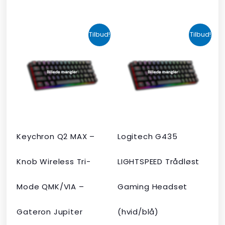
Den
Den
Den
Den
Tilbud!
Tilbud!
oprindelige
aktuelle
oprindelige
aktuelle
pris
pris
pris
pris
var:
er:
var:
er:
kr. 2.190,00.
kr. 1.465,00.
kr. 599,00.
kr. 399,00.
Keychron Q2 MAX –
Logitech G435
Knob Wireless Tri-
LIGHTSPEED Trådløst
Mode QMK/VIA –
Gaming Headset
Gateron Jupiter
(hvid/blå)