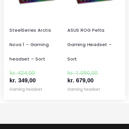
kr. 424,00.
kr. 349,00.
kr. 679,00.
kr. 1.090,00
SteelSeries Arctis
ASUS ROG Pelta
Nova 1 – Gaming
Gaming Headset –
headset – Sort
Sort
kr.
424,00
kr.
1.090,00
kr.
349,00
kr.
679,00
Gaming headset
Gaming headset