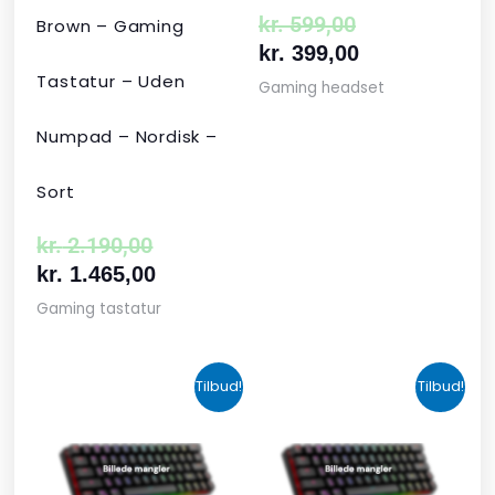
kr.
599,00
Brown – Gaming
kr.
399,00
Tastatur – Uden
Gaming headset
Numpad – Nordisk –
Sort
kr.
2.190,00
kr.
1.465,00
Gaming tastatur
Den
Den
Den
Den
Tilbud!
Tilbud!
oprindelige
aktuelle
aktuelle
oprindelige
pris
pris
pris
pris
var:
er:
er:
var: