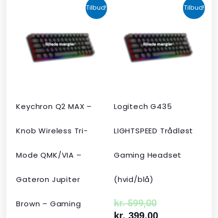
Den
Den
Den
Den
Tilbud!
Tilbud!
oprindelige
aktuelle
oprindelige
aktuelle
pris
pris
pris
pris
var:
er:
var:
er:
kr. 2.190,00.
kr. 1.465,00.
kr. 599,00.
kr. 399,00.
Keychron Q2 MAX –
Logitech G435
Knob Wireless Tri-
LIGHTSPEED Trådløst
Mode QMK/VIA –
Gaming Headset
Gateron Jupiter
(hvid/blå)
kr.
599,00
Brown – Gaming
kr.
399,00