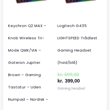
kr. 2.190,00.
kr. 1.465,00.
kr. 599,00.
kr. 399,00.
Keychron Q2 MAX –
Logitech G435
Knob Wireless Tri-
LIGHTSPEED Trådløst
Mode QMK/VIA –
Gaming Headset
Gateron Jupiter
(hvid/blå)
kr.
599,00
Brown – Gaming
kr.
399,00
Tastatur – Uden
Gaming headset
Numpad – Nordisk –