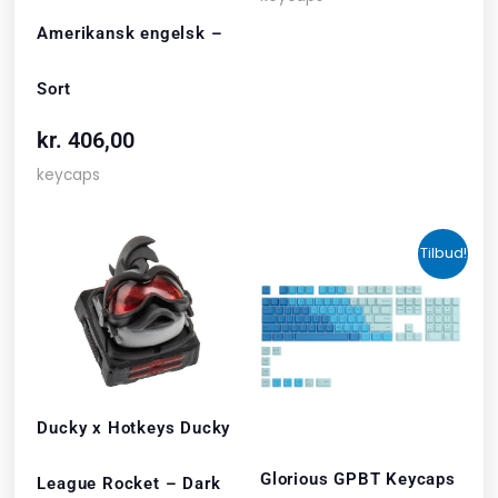
Amerikansk engelsk –
Sort
kr.
406,00
keycaps
Den
Den
Tilbud!
oprindelige
akt
pris
pris
var:
er:
kr. 559,00.
kr. 
Ducky x Hotkeys Ducky
Glorious GPBT Keycaps
League Rocket – Dark