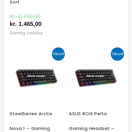
Sort
kr.
2.190,00
kr.
1.465,00
Gaming tastatur
Den
Den
Den
Den
Tilbud!
Tilbud!
oprindelige
aktuelle
aktuelle
oprindelige
pris
pris
pris
pris
var:
er:
er:
var:
kr. 424,00.
kr. 349,00.
kr. 679,00.
kr. 1.090,00
SteelSeries Arctis
ASUS ROG Pelta
Nova 1 – Gaming
Gaming Headset –