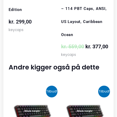
– 114 PBT Caps, ANSI,
Edition
kr.
299,00
US Layout, Caribbean
keycaps
Ocean
kr.
559,00
kr.
377,00
keycaps
Andre kigger også på dette
Den
Den
Den
Den
Tilbud!
Tilbud!
oprindelige
aktuelle
oprindelige
aktuelle
pris
pris
pris
pris
var:
er:
var:
er: