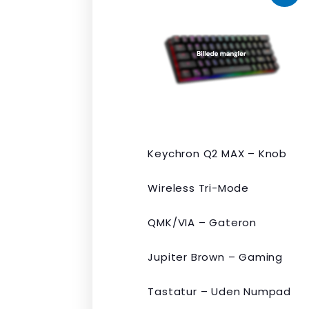
oprindelige
aktuelle
pris
pris
var:
er:
kr. 2.190,00.
kr. 1.465,00.
Keychron Q2 MAX – Knob
Wireless Tri-Mode
QMK/VIA – Gateron
Jupiter Brown – Gaming
Tastatur – Uden Numpad