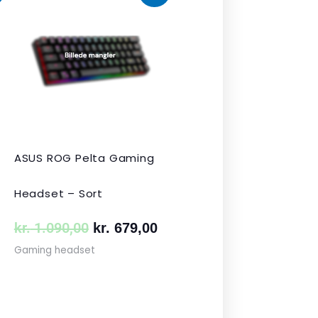
uelle
oprindelige
aktuelle
s
pris
pris
var:
er:
 349,00.
kr. 1.090,00.
kr. 679,00.
ASUS ROG Pelta Gaming
Headset – Sort
kr.
1.090,00
kr.
679,00
Gaming headset