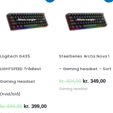
oprindelige
aktuelle
oprindelige
akt
pris
pris
pris
pri
var:
er:
var:
er:
kr. 599,00.
kr. 399,00.
kr. 424,00.
kr.
Logitech G435
SteelSeries Arctis Nova 1
LIGHTSPEED Trådløst
– Gaming headset – Sort
kr.
424,00
kr.
349,00
Gaming Headset
Gaming headset
(hvid/blå)
kr.
599,00
kr.
399,00