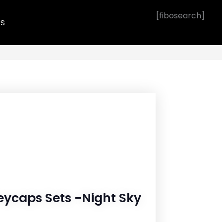
[fibosearch]
OS
eycaps Sets -Night Sky