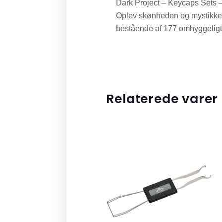
Dark Project – Keycaps Sets 
Oplev skønheden og mystikken
bestående af 177 omhyggeligt u
Relaterede varer