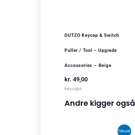
DUTZO Keycap & Switch
Puller / Tool – Upgrade
Accessories – Beige
kr.
49,00
keycaps
Andre kigger også
Den
Den
Tilbud!