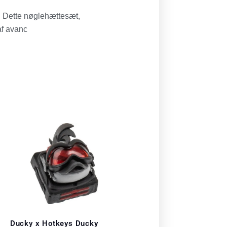
. Dette nøglehættesæt,
af avanc
Ducky x Hotkeys Ducky