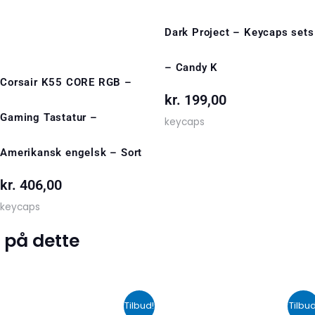
Dark Project – Keycaps sets
– Candy K
Corsair K55 CORE RGB –
kr.
199,00
Gaming Tastatur –
keycaps
Amerikansk engelsk – Sort
kr.
406,00
keycaps
 på dette
Den
Den
Den
De
Tilbud!
Tilbud