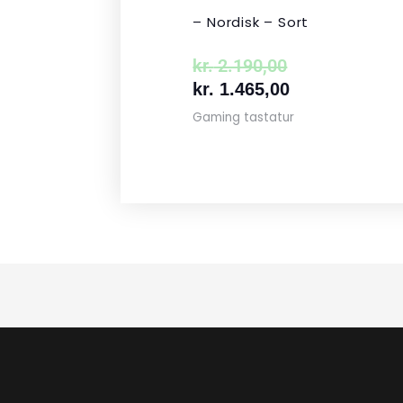
– Nordisk – Sort
kr.
2.190,00
kr.
1.465,00
Gaming tastatur