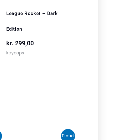
League Rocket – Dark
Edition
kr.
299,00
keycaps
n
Den
Den
!
Tilbud!