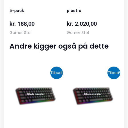
5-pack
plastic
kr.
188,00
kr.
2.020,00
Gamer Stol
Gamer Stol
Andre kigger også på dette
Den
Den
Den
Den
Tilbud!
Tilbud!
oprindelige
aktuelle
oprindelige
aktuelle
pris
pris
pris
pris
var:
er:
var:
er:
kr. 2.190,00.
kr. 1.465,00.
kr. 599,00.
kr. 399,00.