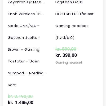
Keychron Q2 MAX –
Logitech G435
Knob Wireless Tri-
LIGHTSPEED Trådløst
Mode QMK/VIA –
Gaming Headset
Gateron Jupiter
(hvid/blå)
kr.
599,00
Brown – Gaming
kr.
399,00
Tastatur – Uden
Gaming headset
Numpad – Nordisk –
Sort
kr.
2.190,00
kr.
1.465,00