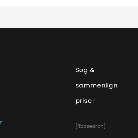
e
Søg &
sammenlign
priser
r
[fibosearch]