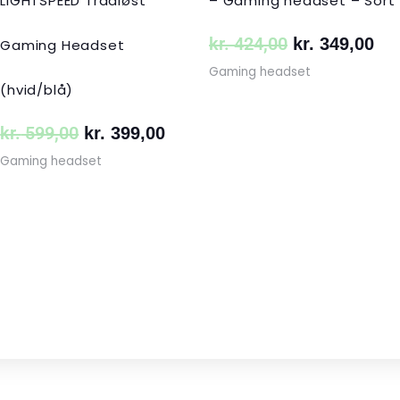
LIGHTSPEED Trådløst
– Gaming headset – Sort
kr.
424,00
kr.
349,00
Gaming Headset
Gaming headset
(hvid/blå)
kr.
599,00
kr.
399,00
Gaming headset