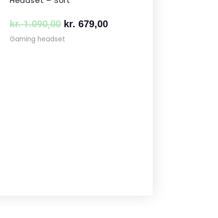
Headset – Sort
kr.
1.090,00
kr.
679,00
Gaming headset