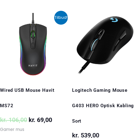
Den
Den
Tilbud!
oprindelige
aktuelle
pris
pris
var:
er:
kr. 106,00.
kr. 69,00.
Wired USB Mouse Havit
Logitech Gaming Mouse
MS72
G403 HERO Optisk Kabling
kr.
106,00
kr.
69,00
Sort
Gamer mus
kr.
539,00