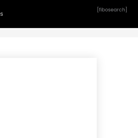
[fibosearch]
OS