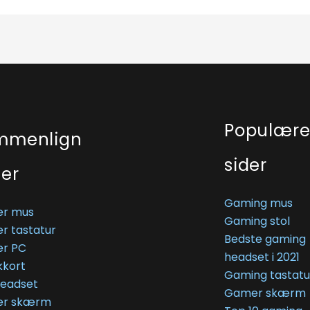
Populær
mmenlign
sider
ser
Gaming mus
r mus
Gaming stol
r tastatur
Bedste gaming
r PC
headset i 2021
kkort
Gaming tastatu
Headset
Gamer skærm
r skærm