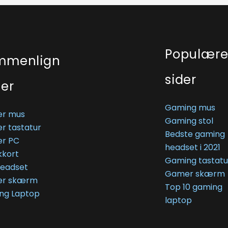
Populær
mmenlign
sider
ser
Gaming mus
r mus
Gaming stol
r tastatur
Bedste gaming
r PC
headset i 2021
kkort
Gaming tastatu
Headset
Gamer skærm
r skærm
Top 10 gaming
ng Laptop
laptop