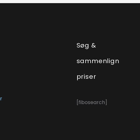
e
Søg &
sammenlign
priser
r
[fibosearch]