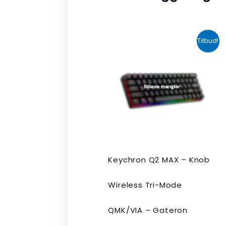
Den
Den
Tilbud!
oprindelige
aktuelle
pris
pris
var:
er:
kr. 2.190,00.
kr. 1.465,00.
Keychron Q2 MAX – Knob
Wireless Tri-Mode
QMK/VIA – Gateron