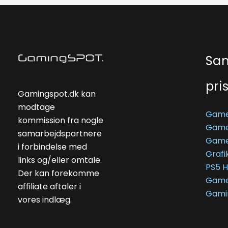
Sa
pri
Gamingspot.dk kan
modtage
Game
kommission fra nogle
Game
samarbejdspartnere
Game
i forbindelse med
Grafi
links og/eller omtale.
PS5 
Der kan forekomme
Game
affiliate aftaler i
Gami
vores indlæg.