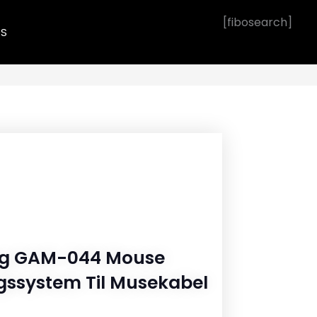
[fibosearch]
OS
g GAM-044 Mouse
gssystem Til Musekabel