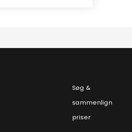
e
Søg &
sammenlign
priser