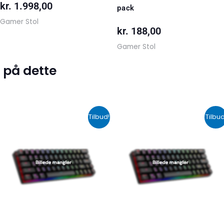
kr.
1.998,00
pack
Gamer Stol
kr.
188,00
Gamer Stol
 på dette
Den
Den
Den
De
Tilbud!
Tilbud
oprindelige
aktuelle
oprindelige
akt
pris
pris
pris
pri
var:
er:
var:
er:
kr. 599,00.
kr. 399,00.
kr. 424,00.
kr.