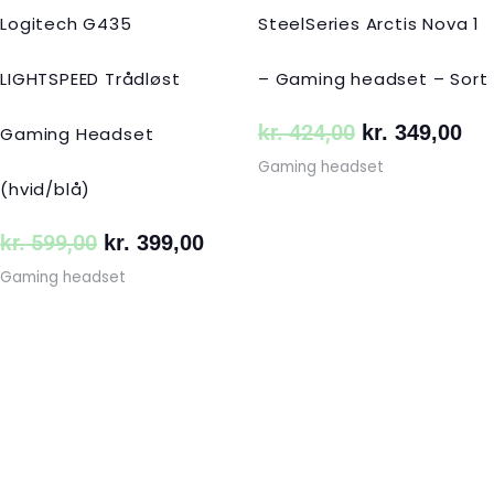
Logitech G435
SteelSeries Arctis Nova 1
LIGHTSPEED Trådløst
– Gaming headset – Sort
kr.
424,00
kr.
349,00
Gaming Headset
Gaming headset
(hvid/blå)
kr.
599,00
kr.
399,00
Gaming headset