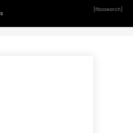
[fibosearch]
OS