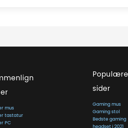
Populær
mmenlign
sider
ser
Gaming mus
r mus
Gaming stol
r tastatur
Bedste gaming
r PC
headset i 2021