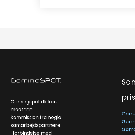
Sa
pri
Gamingspot.dk kan
modtage
Game
kommission fra nogle
Game
samarbejdspartnere
Game
i forbindelse med