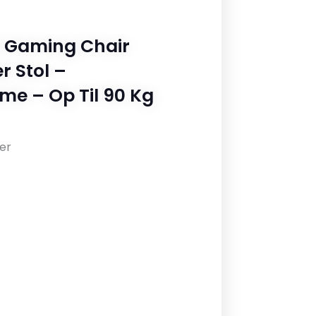
 Gaming Chair
 Stol –
e – Op Til 90 Kg
er