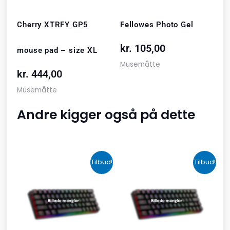
Cherry XTRFY GP5
Fellowes Photo Gel
kr.
105,00
mouse pad – size XL
Musemåtte
kr.
444,00
Musemåtte
Andre kigger også på dette
Den
Den
Den
Den
Tilbud!
Tilbud!
oprindelige
aktuelle
oprindelige
aktuelle
pris
pris
pris
pris
var:
er:
var:
er:
kr. 2.190,00.
kr. 1.465,00.
kr. 599,00.
kr. 399,00.