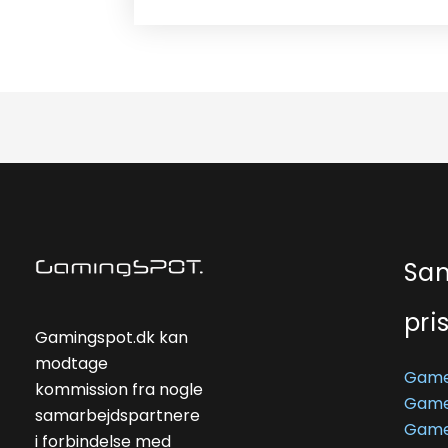
Sa
pri
Gamingspot.dk kan
modtage
Game
kommission fra nogle
Game
samarbejdspartnere
Game
i forbindelse med