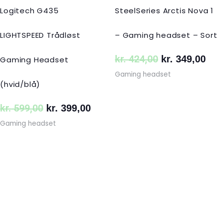
Logitech G435
SteelSeries Arctis Nova 1
LIGHTSPEED Trådløst
– Gaming headset – Sort
kr.
424,00
kr.
349,00
Gaming Headset
Gaming headset
(hvid/blå)
kr.
599,00
kr.
399,00
Gaming headset