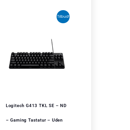
Den
Den
Tilbud!
oprindelige
aktuelle
pris
pris
var:
er:
kr. 406,00.
kr. 349,00.
Logitech G413 TKL SE – ND
– Gaming Tastatur – Uden