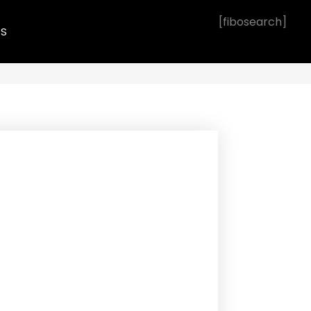
[fibosearch]
OS