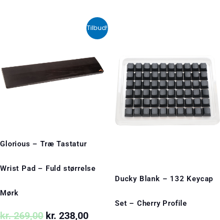
Den
Den
Tilbud!
oprindelige
aktuelle
pris
pris
var:
er:
kr. 269,00.
kr. 238,00.
Glorious – Træ Tastatur
Wrist Pad – Fuld størrelse
Ducky Blank – 132 Keycap
Mørk
Set – Cherry Profile
kr.
269,00
kr.
238,00