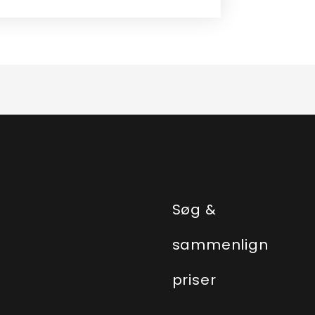
e
Søg &
sammenlign
priser