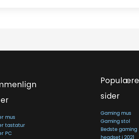
Populær
mmenlign
sider
ser
Gaming mus
r mus
Gaming stol
r tastatur
Bedste gaming
r PC
headset i 2021