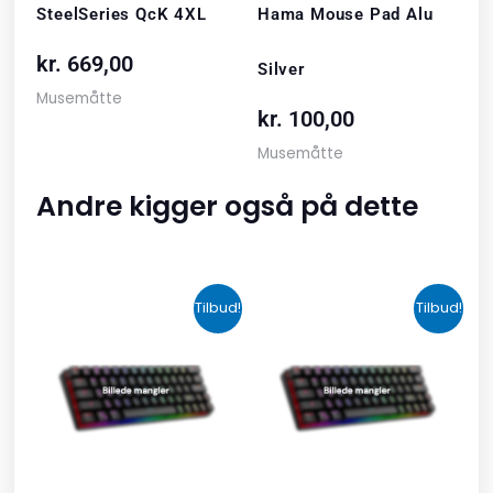
SteelSeries QcK 4XL
Hama Mouse Pad Alu
kr.
669,00
Silver
Musemåtte
kr.
100,00
Musemåtte
Andre kigger også på dette
Den
Den
Den
Den
Tilbud!
Tilbud!
oprindelige
aktuelle
oprindelige
aktuelle
pris
pris
pris
pris
var:
er:
var:
er:
kr. 2.190,00.
kr. 1.465,00.
kr. 599,00.
kr. 399,00.