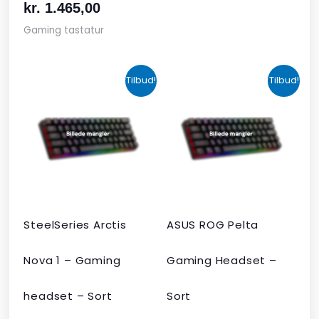
kr.
1.465,00
Gaming tastatur
Den
Den
Den
Den
Tilbud!
Tilbud!
oprindelige
aktuelle
aktuelle
oprindelige
pris
pris
pris
pris
var:
er:
er:
var:
kr. 424,00.
kr. 349,00.
kr. 679,00.
kr. 1.090,00
SteelSeries Arctis
ASUS ROG Pelta
Nova 1 – Gaming
Gaming Headset –
headset – Sort
Sort