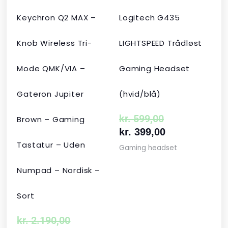
Keychron Q2 MAX –
Logitech G435
Knob Wireless Tri-
LIGHTSPEED Trådløst
Mode QMK/VIA –
Gaming Headset
Gateron Jupiter
(hvid/blå)
kr.
599,00
Brown – Gaming
kr.
399,00
Tastatur – Uden
Gaming headset
Numpad – Nordisk –
Sort
kr.
2.190,00