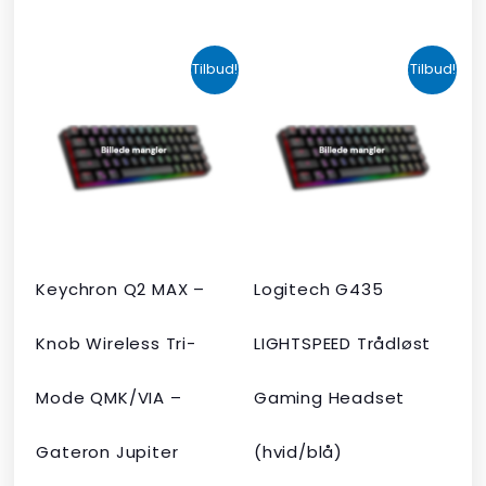
Den
Den
Den
Den
Tilbud!
Tilbud!
oprindelige
aktuelle
oprindelige
aktuelle
pris
pris
pris
pris
var:
er:
var:
er:
kr. 2.190,00.
kr. 1.465,00.
kr. 599,00.
kr. 399,00.
Keychron Q2 MAX –
Logitech G435
Knob Wireless Tri-
LIGHTSPEED Trådløst
Mode QMK/VIA –
Gaming Headset
Gateron Jupiter
(hvid/blå)