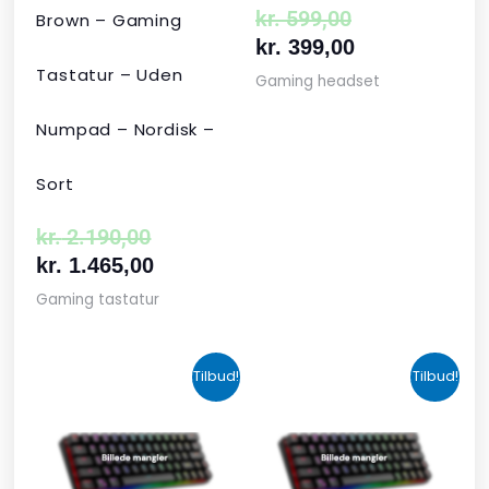
kr.
599,00
Brown – Gaming
kr.
399,00
Tastatur – Uden
Gaming headset
Numpad – Nordisk –
Sort
kr.
2.190,00
kr.
1.465,00
Gaming tastatur
Den
Den
Den
Den
Tilbud!
Tilbud!
oprindelige
aktuelle
aktuelle
oprindelige
pris
pris
pris
pris
var:
er:
er:
var:
kr. 424,00.
kr. 349,00.
kr. 679,00.
kr. 1.090,00