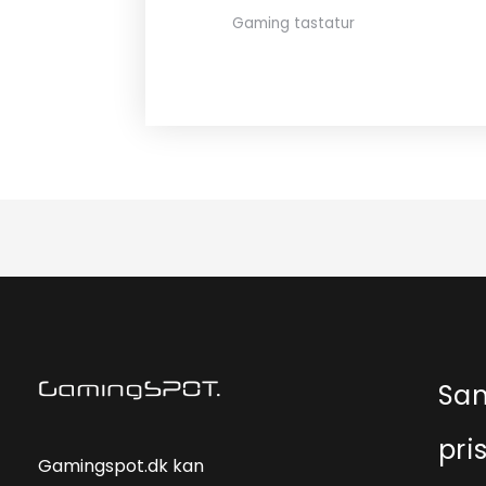
Gaming tastatur
Sa
pri
Gamingspot.dk kan