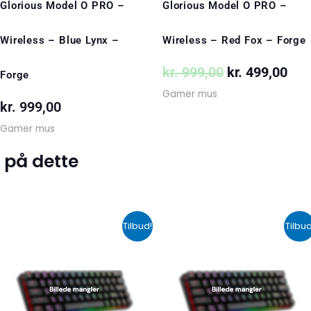
Glorious Model O PRO –
Glorious Model O PRO –
Wireless – Blue Lynx –
Wireless – Red Fox – Forge
kr.
999,00
kr.
499,00
Forge
Gamer mus
kr.
999,00
Gamer mus
 på dette
Den
Den
Den
De
Tilbud!
Tilbud
oprindelige
aktuelle
oprindelige
akt
pris
pris
pris
pri
var:
er:
var:
er:
kr. 599,00.
kr. 399,00.
kr. 424,00.
kr.