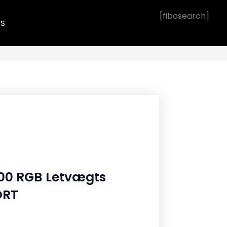
[fibosearch]
OS
0 RGB Letvægts
ORT