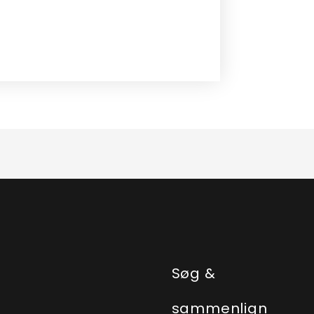
e
Søg &
sammenlign