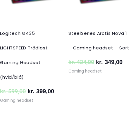
Logitech G435
SteelSeries Arctis Nova 1
LIGHTSPEED Trådløst
– Gaming headset – Sort
kr.
424,00
kr.
349,00
Gaming Headset
Gaming headset
(hvid/blå)
kr.
599,00
kr.
399,00
Gaming headset