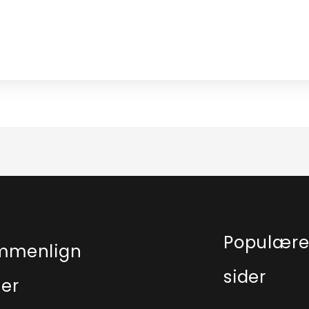
Populær
mmenlign
sider
ser