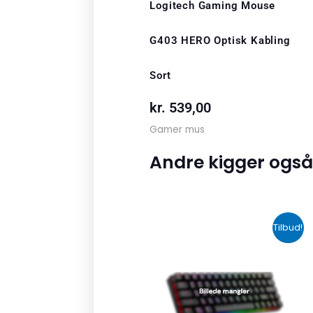
Logitech Gaming Mouse
G403 HERO Optisk Kabling
Sort
kr.
539,00
Gamer mus
Andre kigger også
Den
Den
Tilbud!
oprindelige
aktuelle
pris
pris
var:
er:
kr. 2.190,00.
kr. 1.465,00.