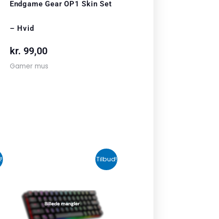
Endgame Gear OP1 Skin Set
– Hvid
kr.
99,00
Gamer mus
n
Den
Den
!
Tilbud!
uelle
oprindelige
aktuelle
s
pris
pris
var:
er:
 349,00.
kr. 1.090,00.
kr. 679,00.