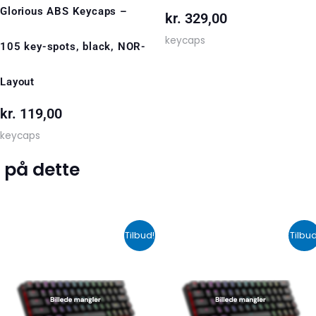
Glorious ABS Keycaps –
kr.
329,00
keycaps
105 key-spots, black, NOR-
Layout
kr.
119,00
keycaps
 på dette
Den
Den
Den
De
Tilbud!
Tilbud
oprindelige
aktuelle
oprindelige
akt
pris
pris
pris
pri
var:
er:
var:
er:
kr. 599,00.
kr. 399,00.
kr. 424,00.
kr.