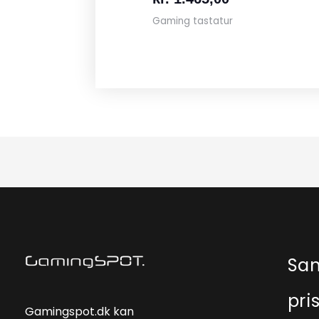
Gaming tastatur
Sa
pri
Gamingspot.dk kan