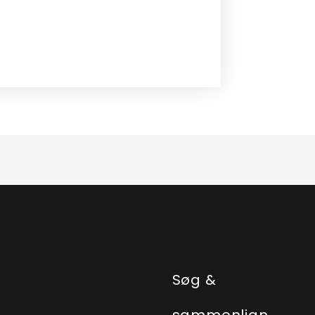
e
Søg &
sammenlign