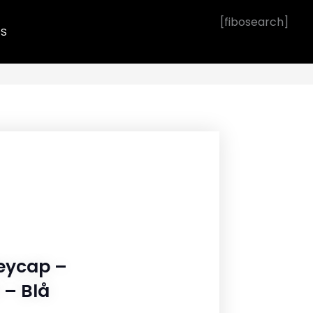
[fibosearch]
OS
eycap –
– Blå