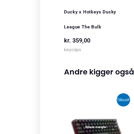
Ducky x Hotkeys Ducky
League The Bulk
kr.
359,00
keycaps
Andre kigger også
Den
Den
Tilbud!
oprindelige
aktuelle
pris
pris
var:
er:
kr. 2.190,00.
kr. 1.465,00.