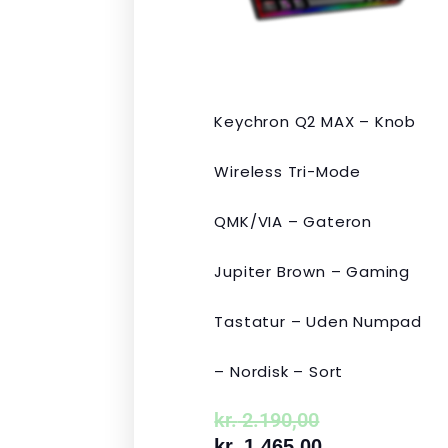
Keychron Q2 MAX – Knob
Wireless Tri-Mode
QMK/VIA – Gateron
Jupiter Brown – Gaming
Tastatur – Uden Numpad
– Nordisk – Sort
kr.
2.190,00
kr.
1.465,00