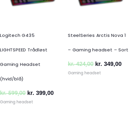
Logitech G435
SteelSeries Arctis Nova 1
LIGHTSPEED Trådløst
– Gaming headset – Sort
kr.
424,00
kr.
349,00
Gaming Headset
Gaming headset
(hvid/blå)
kr.
599,00
kr.
399,00
Gaming headset