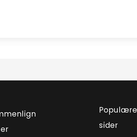
Populær
mmenlign
sider
ser