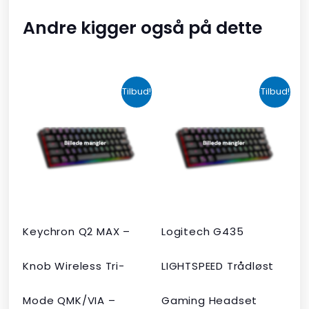
Andre kigger også på dette
Den
Den
Den
Den
Tilbud!
Tilbud!
oprindelige
aktuelle
oprindelige
aktuelle
pris
pris
pris
pris
var:
er:
var:
er:
kr. 2.190,00.
kr. 1.465,00.
kr. 599,00.
kr. 399,00.
Keychron Q2 MAX –
Logitech G435
Knob Wireless Tri-
LIGHTSPEED Trådløst
Mode QMK/VIA –
Gaming Headset