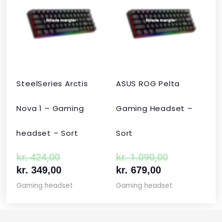
pris
pris
pris
pris
var:
er:
er:
var:
kr. 424,00.
kr. 349,00.
kr. 679,00.
kr. 1.090,00
SteelSeries Arctis
ASUS ROG Pelta
Nova 1 – Gaming
Gaming Headset –
headset – Sort
Sort
kr.
424,00
kr.
1.090,00
kr.
349,00
kr.
679,00
Gaming headset
Gaming headset