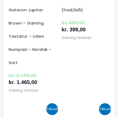
Gateron Jupiter
(hvid/blå)
kr.
599,00
Brown – Gaming
kr.
399,00
Tastatur – Uden
Gaming headset
Numpad – Nordisk –
Sort
kr.
2.190,00
kr.
1.465,00
Gaming tastatur
Den
Den
Den
Den
Tilbud!
Tilbud!
oprindelige
aktuelle
aktuelle
oprindelige