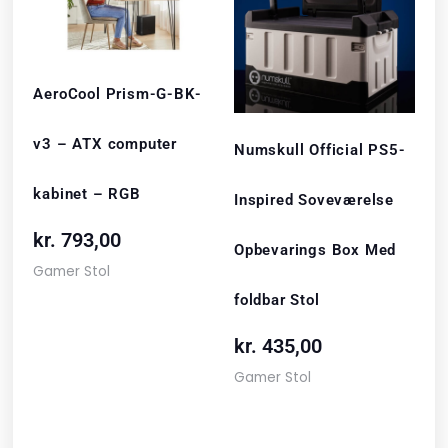
AeroCool Prism-G-BK-
v3 – ATX computer
Numskull Official PS5-
kabinet – RGB
Inspired Soveværelse
kr.
793,00
Opbevarings Box Med
Gamer Stol
foldbar Stol
kr.
435,00
Gamer Stol