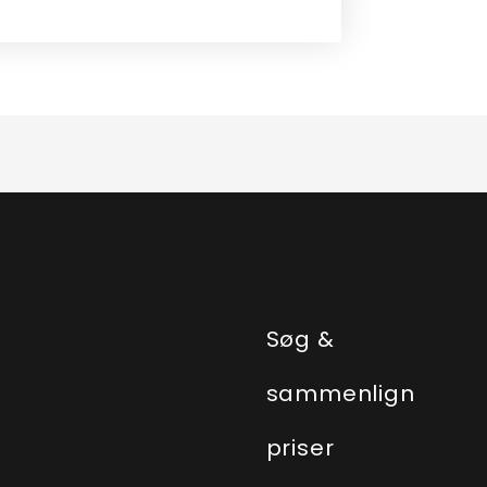
e
Søg &
sammenlign
priser