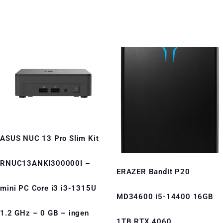
ASUS NUC 13 Pro Slim Kit
RNUC13ANKI300000I –
ERAZER Bandit P20
mini PC Core i3 i3-1315U
MD34600 i5-14400 16GB
1.2 GHz – 0 GB – ingen
1TB RTX 4060