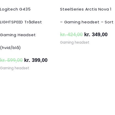
Logitech G435
SteelSeries Arctis Nova 1
LIGHTSPEED Trådløst
– Gaming headset – Sort
kr.
424,00
kr.
349,00
Gaming Headset
Gaming headset
(hvid/blå)
kr.
599,00
kr.
399,00
Gaming headset