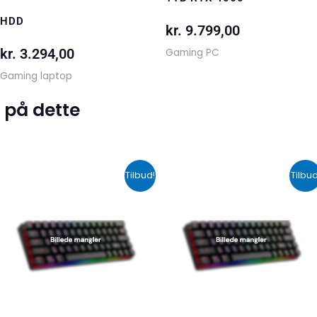
HDD
kr.
9.799,00
kr.
3.294,00
Gaming PC
Gaming laptop
 på dette
Den
Den
Den
De
Tilbud!
Tilbud
oprindelige
aktuelle
oprindelige
akt
pris
pris
pris
pri
var:
er:
var:
er:
kr. 599,00.
kr. 399,00.
kr. 424,00.
kr.