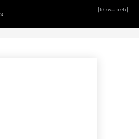
[fibosearch]
OS