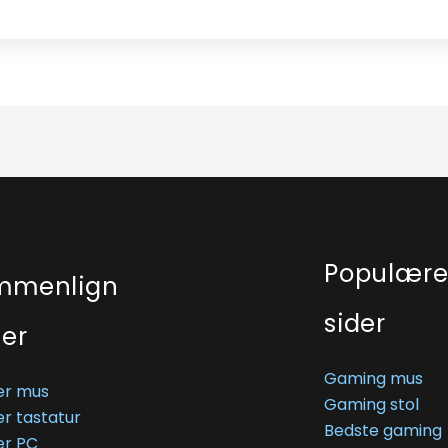
Populær
mmenlign
sider
ser
Gaming mus
r mus
Gaming stol
r tastatur
Bedste gaming
r PC