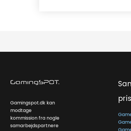
Sa
pri
Gamingspot.dk kan
modtage
Game
kommission fra nogle
Game
samarbejdspartnere
Game