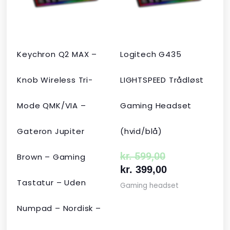
kr. 2.190,00.
kr. 1.465,00.
kr. 599,00.
kr. 399,00.
Keychron Q2 MAX –
Logitech G435
Knob Wireless Tri-
LIGHTSPEED Trådløst
Mode QMK/VIA –
Gaming Headset
Gateron Jupiter
(hvid/blå)
kr.
599,00
Brown – Gaming
kr.
399,00
Tastatur – Uden
Gaming headset
Numpad – Nordisk –