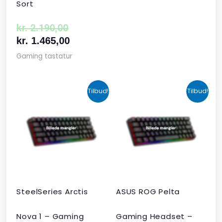
Sort
kr.
2.190,00
kr.
1.465,00
Gaming tastatur
Den
Den
Den
Den
Tilbud!
Tilbud!
oprindelige
aktuelle
aktuelle
oprindelige
pris
pris
pris
pris
var:
er:
er:
var:
kr. 424,00.
kr. 349,00.
kr. 679,00.
kr. 1.090,00
SteelSeries Arctis
ASUS ROG Pelta
Nova 1 – Gaming
Gaming Headset –