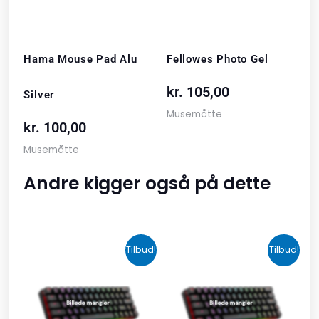
Hama Mouse Pad Alu
Fellowes Photo Gel
kr.
105,00
Silver
Musemåtte
kr.
100,00
Musemåtte
Andre kigger også på dette
Den
Den
Den
Den
Tilbud!
Tilbud!
oprindelige
aktuelle
oprindelige
aktuelle
pris
pris
pris
pris
var:
er:
var:
er: