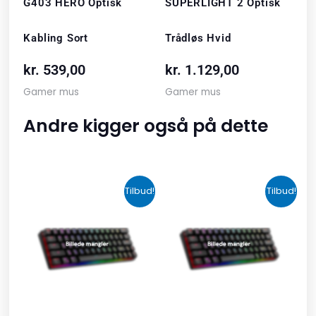
G403 HERO Optisk
SUPERLIGHT 2 Optisk
Kabling Sort
Trådløs Hvid
kr.
539,00
kr.
1.129,00
Gamer mus
Gamer mus
Andre kigger også på dette
Den
Den
Den
Den
Tilbud!
Tilbud!
oprindelige
aktuelle
oprindelige
aktuelle
pris
pris
pris
pris
var:
er:
var:
er:
kr. 2.190,00.
kr. 1.465,00.
kr. 599,00.
kr. 399,00.