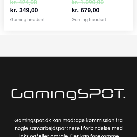
kr.
424,00
kr.
1.090,00
kr.
349,00
kr.
679,00
Gaming headset
Gaming headset
Gamingspot.dk kan modtage kommission fra
nogle samarbejdspartnere i forbindelse med
links og/eller omtale. Der kan forekomme