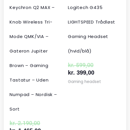
Keychron Q2 MAX –
Logitech G435
Knob Wireless Tri-
LIGHTSPEED Trådløst
Mode QMK/VIA –
Gaming Headset
Gateron Jupiter
(hvid/blå)
kr.
599,00
Brown – Gaming
kr.
399,00
Tastatur – Uden
Gaming headset
Numpad – Nordisk –
Sort
kr.
2.190,00