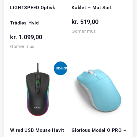
LIGHTSPEED Optisk
Kablet – Mat Sort
kr.
519,00
Trådløs Hvid
Gamer mus
kr.
1.099,00
Gamer mus
Den
Den
Tilbud!
oprindelige
aktuelle
pris
pris
var:
er:
kr. 106,00.
kr. 69,00.
Wired USB Mouse Havit
Glorious Model O PRO –