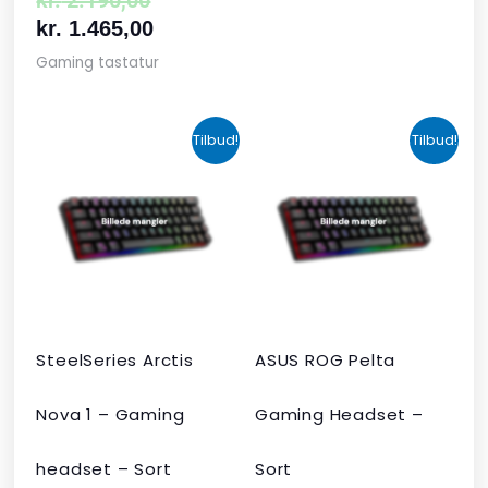
kr.
2.190,00
kr.
1.465,00
Gaming tastatur
Den
Den
Den
Den
Tilbud!
Tilbud!
oprindelige
aktuelle
aktuelle
oprindelige
pris
pris
pris
pris
var:
er:
er:
var:
kr. 424,00.
kr. 349,00.
kr. 679,00.
kr. 1.090,00
SteelSeries Arctis
ASUS ROG Pelta
Nova 1 – Gaming
Gaming Headset –
headset – Sort
Sort