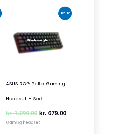
n
Den
Den
!
Tilbud!
uelle
oprindelige
aktuelle
s
pris
pris
var:
er:
 349,00.
kr. 1.090,00.
kr. 679,00.
ASUS ROG Pelta Gaming
Headset – Sort
kr.
1.090,00
kr.
679,00
Gaming headset