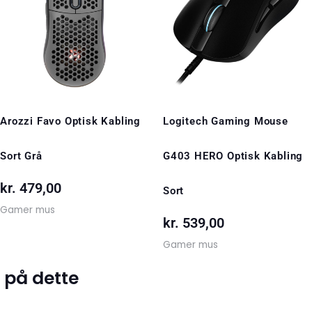
00.
Arozzi Favo Optisk Kabling
Logitech Gaming Mouse
Sort Grå
G403 HERO Optisk Kabling
kr.
479,00
Sort
Gamer mus
kr.
539,00
Gamer mus
 på dette