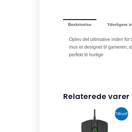
Beskrivelse
Yderligere i
Oplev det ultimative inden f
mus er designet til gameren, 
perfekt til hurtige
Relaterede varer
Den
Den
Tilbud!
oprindelige
aktuell
pris
pris