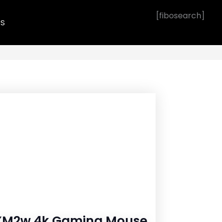
[fibosearch]
OS
XM2w 4k Gaming Mouse