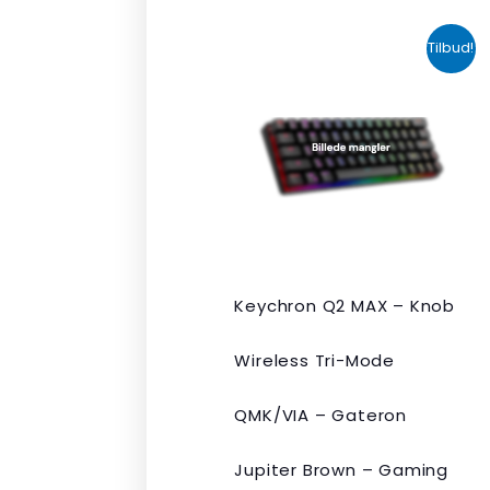
Den
Den
Tilbud!
oprindelige
aktuelle
pris
pris
var:
er:
kr. 2.190,00.
kr. 1.465,00.
Keychron Q2 MAX – Knob
Wireless Tri-Mode
QMK/VIA – Gateron
Jupiter Brown – Gaming