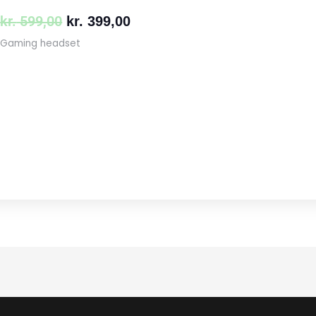
kr.
599,00
kr.
399,00
Gaming headset