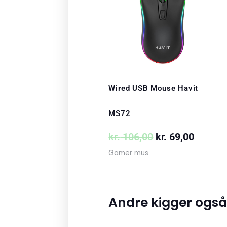
var:
er:
kr. 106,00.
kr. 69,
Wired USB Mouse Havit
MS72
kr.
106,00
kr.
69,00
Gamer mus
Andre kigger også