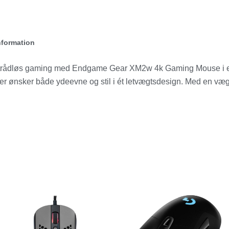
nformation
or trådløs gaming med Endgame Gear XM2w 4k Gaming Mouse i e
der ønsker både ydeevne og stil i ét letvægtsdesign. Med en v
e