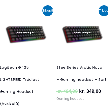
Den
Den
Den
De
Tilbud!
Tilbud
oprindelige
aktuelle
oprindelige
akt
pris
pris
pris
pri
var:
er:
var:
er:
kr. 599,00.
kr. 399,00.
kr. 424,00.
kr.
Logitech G435
SteelSeries Arctis Nova 1
LIGHTSPEED Trådløst
– Gaming headset – Sort
kr.
424,00
kr.
349,00
Gaming Headset
Gaming headset
(hvid/blå)