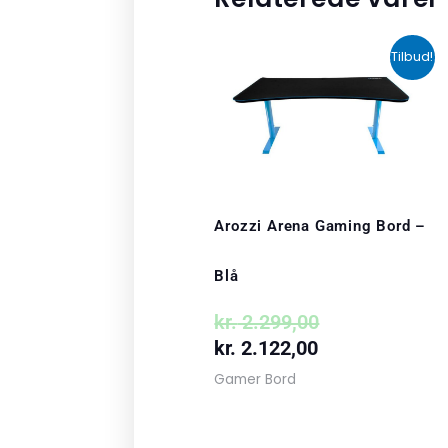
Den
Den
Tilbud!
aktuelle
oprindelige
pris
pris
er:
var:
kr. 2.122,00.
kr. 2.299,00.
Arozzi Arena Gaming Bord –
Blå
kr.
2.299,00
kr.
2.122,00
Gamer Bord