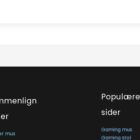
Populær
mmenlign
sider
ser
Gaming mus
r mus
Gaming stol