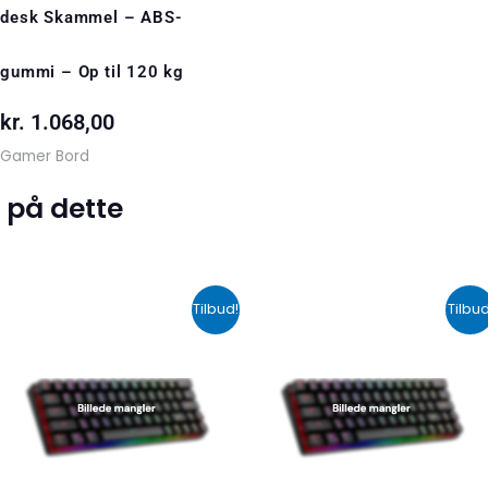
desk Skammel – ABS-
gummi – Op til 120 kg
kr.
1.068,00
Gamer Bord
 på dette
Den
Den
Den
De
Tilbud!
Tilbud
oprindelige
aktuelle
oprindelige
akt
pris
pris
pris
pri
var:
er:
var:
er:
kr. 599,00.
kr. 399,00.
kr. 424,00.
kr.