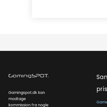
Sa
pri
Gamingspot.dk kan
modtage
Game
kommission fra nogle