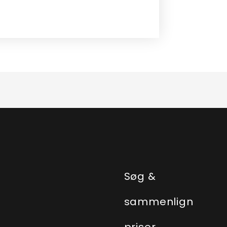
e
Søg &
sammenlign