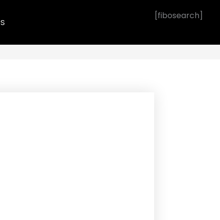
[fibosearch]
OS