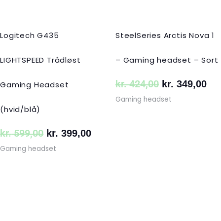
Logitech G435
SteelSeries Arctis Nova 1
LIGHTSPEED Trådløst
– Gaming headset – Sort
kr.
424,00
kr.
349,00
Gaming Headset
Gaming headset
(hvid/blå)
kr.
599,00
kr.
399,00
Gaming headset