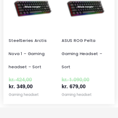
var:
er:
er:
var:
kr. 424,00.
kr. 349,00.
kr. 679,00.
kr. 1.090,00
SteelSeries Arctis
ASUS ROG Pelta
Nova 1 – Gaming
Gaming Headset –
headset – Sort
Sort
kr.
424,00
kr.
1.090,00
kr.
349,00
kr.
679,00
Gaming headset
Gaming headset