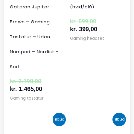
Gateron Jupiter
(hvid/blå)
kr.
599,00
Brown – Gaming
kr.
399,00
Tastatur – Uden
Gaming headset
Numpad – Nordisk –
Sort
kr.
2.190,00
kr.
1.465,00
Gaming tastatur
Den
Den
Den
Den
Tilbud!
Tilbud!
oprindelige
aktuelle
aktuelle
oprindelige
pris
pris
pris
pris