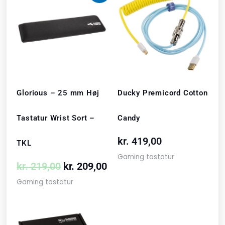
oprindelige
aktuelle
pris
pris
var:
er:
kr. 219,00.
kr. 209,00.
Glorious – 25 mm Høj
Ducky Premicord Cotton
Tastatur Wrist Sort –
Candy
kr.
419,00
TKL
Gaming tastatur
kr.
219,00
kr.
209,00
Gaming tastatur