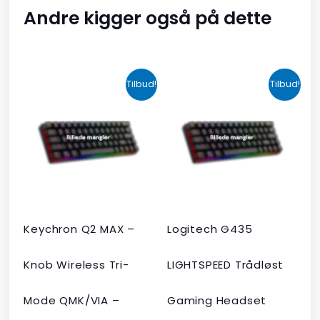
Andre kigger også på dette
Den
Den
Den
Den
Tilbud!
Tilbud!
oprindelige
aktuelle
oprindelige
aktuelle
pris
pris
pris
pris
var:
er:
var:
er:
kr. 2.190,00.
kr. 1.465,00.
kr. 599,00.
kr. 399,00.
Keychron Q2 MAX –
Logitech G435
Knob Wireless Tri-
LIGHTSPEED Trådløst
Mode QMK/VIA –
Gaming Headset