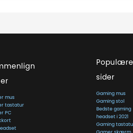
Populær
mmenlign
sider
ser
Gaming mus
r mus
Gaming stol
r tastatur
Bedste gaming
r PC
headset i 2021
kkort
Gaming tastatu
Headset
Gamer skærm