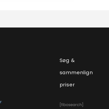
e
Søg &
sammenlign
priser
r
[fibosearch]