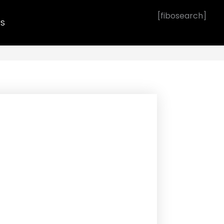
[fibosearch]
OS