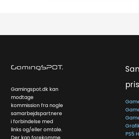
Sa
pri
Gamingspot.dk kan
modtage
Game
kommission fra nogle
Game
samarbejdspartnere
Game
i forbindelse med
Grafi
links og/eller omtale.
PS5 
Der kan forekomme