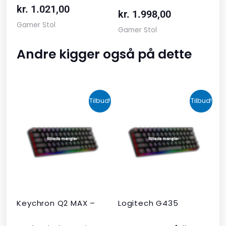
kr.
1.021,00
kr.
1.998,00
Gamer Stol
Gamer Stol
Andre kigger også på dette
Den
Den
Den
Den
Tilbud!
Tilbud!
oprindelige
aktuelle
oprindelige
aktuelle
pris
pris
pris
pris
var:
er:
var:
er:
kr. 2.190,00.
kr. 1.465,00.
kr. 599,00.
kr. 399,00.
Keychron Q2 MAX –
Logitech G435