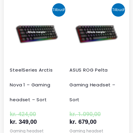
Den
Den
Den
Den
Tilbud!
Tilbud!
oprindelige
aktuelle
aktuelle
oprindelige
pris
pris
pris
pris
var:
er:
er:
var:
kr. 424,00.
kr. 349,00.
kr. 679,00.
kr. 1.090,00
SteelSeries Arctis
ASUS ROG Pelta
Nova 1 – Gaming
Gaming Headset –
headset – Sort
Sort
kr.
424,00
kr.
1.090,00
kr.
349,00
kr.
679,00
Gaming headset
Gaming headset