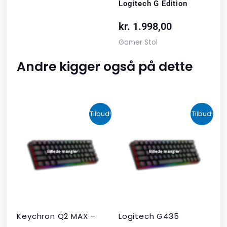
Logitech G Edition
kr.
1.998,00
Gamer Stol
Andre kigger også på dette
Den
Den
Den
Den
Tilbud!
Tilbud!
oprindelige
aktuelle
oprindelige
aktuelle
pris
pris
pris
pris
var:
er:
var:
er:
kr. 2.190,00.
kr. 1.465,00.
kr. 599,00.
kr. 399,00.
Keychron Q2 MAX –
Logitech G435