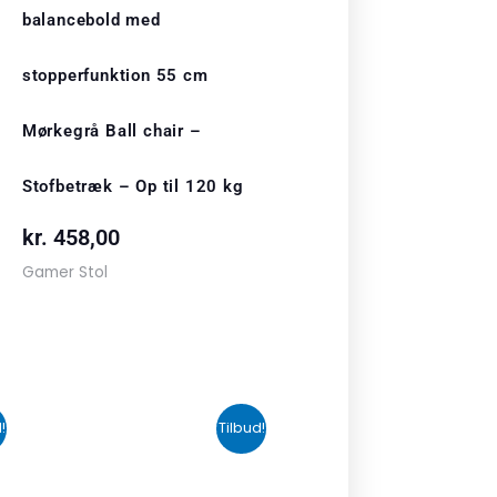
balancebold med
stopperfunktion 55 cm
Mørkegrå Ball chair –
Stofbetræk – Op til 120 kg
kr.
458,00
Gamer Stol
n
Den
Den
!
Tilbud!
uelle
oprindelige
aktuelle
s
pris
pris