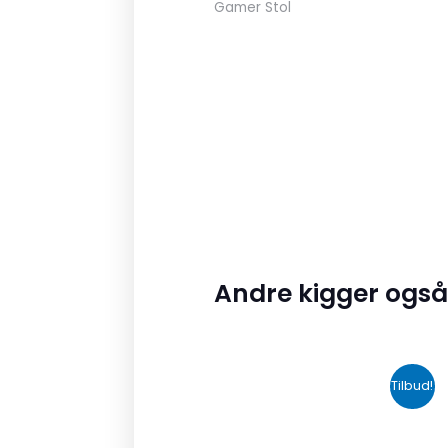
Gamer Stol
Andre kigger også
Den
Den
Tilbud!
oprindelige
aktuelle
pris
pris