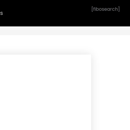
[fibosearch]
OS