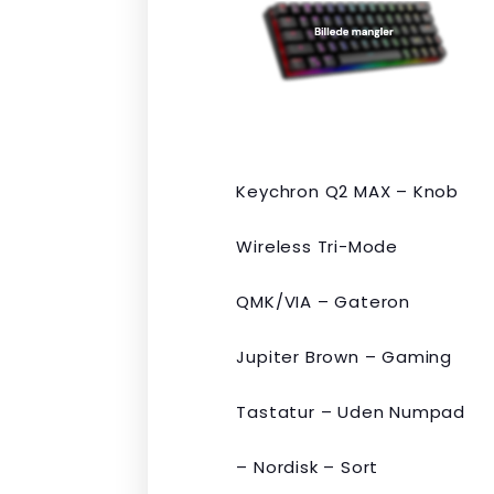
var:
er:
kr. 2.190,00.
kr. 1.465,00.
Keychron Q2 MAX – Knob
Wireless Tri-Mode
QMK/VIA – Gateron
Jupiter Brown – Gaming
Tastatur – Uden Numpad
– Nordisk – Sort