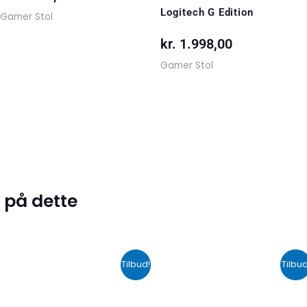
Logitech G Edition
Gamer Stol
kr.
1.998,00
Gamer Stol
 på dette
Den
Den
Den
De
Tilbud!
Tilbud
oprindelige
aktuelle
oprindelige
akt
pris
pris
pris
pri