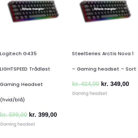
var:
er:
var:
er:
kr. 599,00.
kr. 399,00.
kr. 424,00.
kr.
Logitech G435
SteelSeries Arctis Nova 1
LIGHTSPEED Trådløst
– Gaming headset – Sort
kr.
424,00
kr.
349,00
Gaming Headset
Gaming headset
(hvid/blå)
kr.
599,00
kr.
399,00
Gaming headset