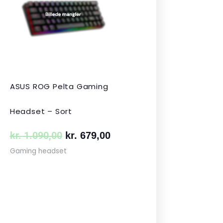
var:
er:
 349,00.
kr. 1.090,00.
kr. 679,00.
ASUS ROG Pelta Gaming
Headset – Sort
kr.
1.090,00
kr.
679,00
Gaming headset