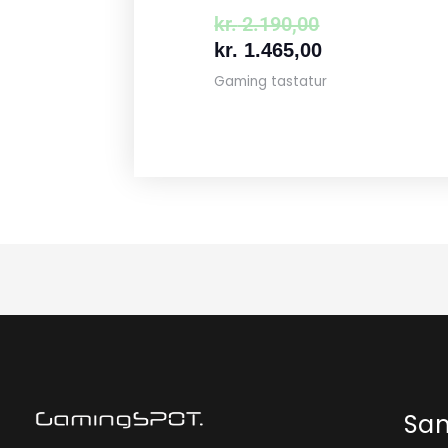
kr.
2.190,00
kr.
1.465,00
Gaming tastatur
Sa