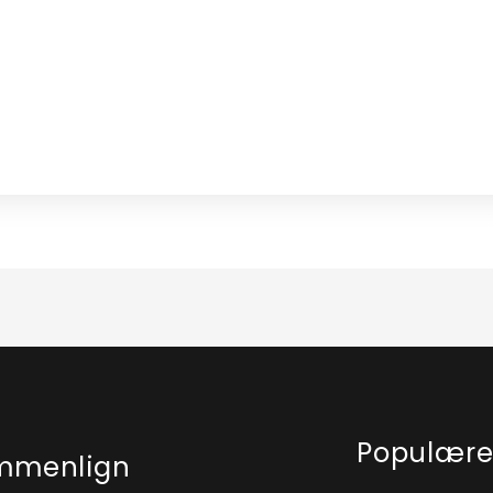
Populær
mmenlign