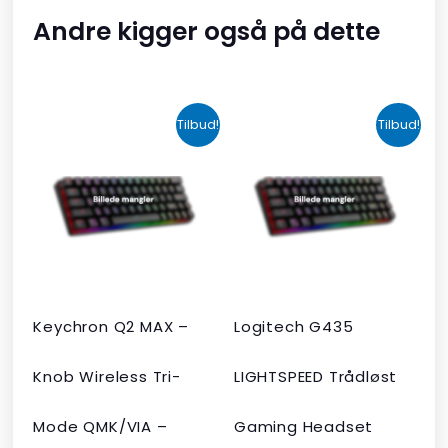
Andre kigger også på dette
Den
Den
Den
Den
Tilbud!
Tilbud!
oprindelige
aktuelle
oprindelige
aktuelle
pris
pris
pris
pris
var:
er:
var:
er:
kr. 2.190,00.
kr. 1.465,00.
kr. 599,00.
kr. 399,00.
Keychron Q2 MAX –
Logitech G435
Knob Wireless Tri-
LIGHTSPEED Trådløst
Mode QMK/VIA –
Gaming Headset