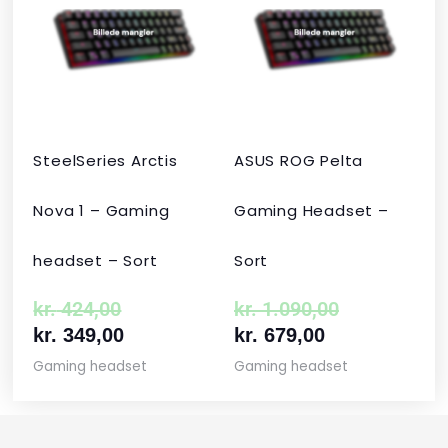
pris
pris
pris
pris
var:
er:
er:
var:
kr. 424,00.
kr. 349,00.
kr. 679,00.
kr. 1.090,00
SteelSeries Arctis
ASUS ROG Pelta
Nova 1 – Gaming
Gaming Headset –
headset – Sort
Sort
kr.
424,00
kr.
1.090,00
kr.
349,00
kr.
679,00
Gaming headset
Gaming headset