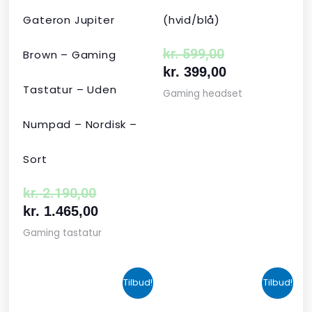
Gateron Jupiter
(hvid/blå)
kr.
599,00
Brown – Gaming
kr.
399,00
Tastatur – Uden
Gaming headset
Numpad – Nordisk –
Sort
kr.
2.190,00
kr.
1.465,00
Gaming tastatur
Den
Den
Den
Den
Tilbud!
Tilbud!
oprindelige
aktuelle
aktuelle
oprindelige