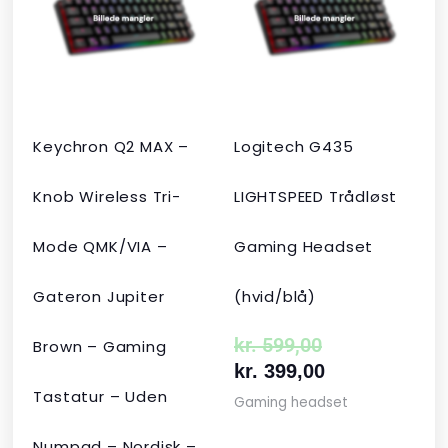
var:
er:
var:
er:
kr. 2.190,00.
kr. 1.465,00.
kr. 599,00.
kr. 399,00.
Keychron Q2 MAX –
Logitech G435
Knob Wireless Tri-
LIGHTSPEED Trådløst
Mode QMK/VIA –
Gaming Headset
Gateron Jupiter
(hvid/blå)
kr.
599,00
Brown – Gaming
kr.
399,00
Tastatur – Uden
Gaming headset
Numpad – Nordisk –