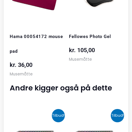
Hama 00054172 mouse
Fellowes Photo Gel
kr.
105,00
pad
Musemåtte
kr.
36,00
Musemåtte
Andre kigger også på dette
Den
Den
Den
Den
Tilbud!
Tilbud!
oprindelige
aktuelle
oprindelige
aktuelle
pris
pris
pris
pris