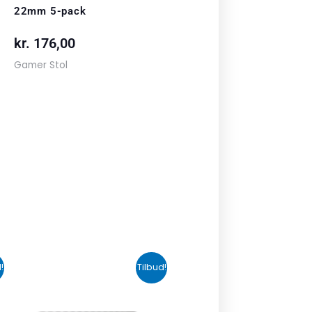
22mm 5-pack
kr.
176,00
Gamer Stol
n
Den
Den
!
Tilbud!
uelle
oprindelige
aktuelle
s
pris
pris