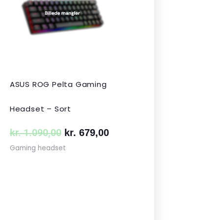
var:
er:
 349,00.
kr. 1.090,00.
kr. 679,00.
ASUS ROG Pelta Gaming
Headset – Sort
kr.
1.090,00
kr.
679,00
Gaming headset