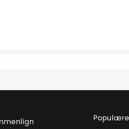
Populær
mmenlign