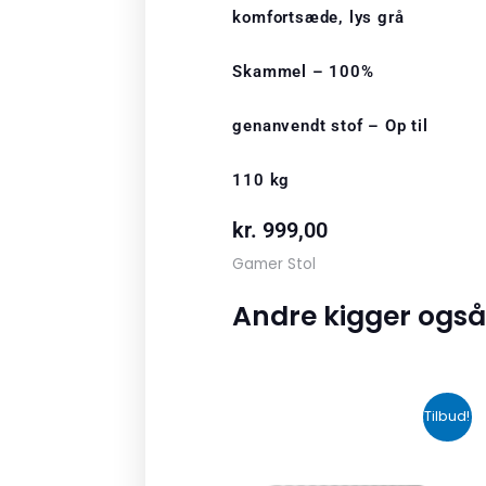
komfortsæde, lys grå
Skammel – 100%
genanvendt stof – Op til
110 kg
kr.
999,00
Gamer Stol
Andre kigger også
Den
Den
Tilbud!
oprindelige
aktuelle
pris
pris