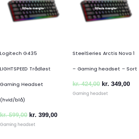
var:
er:
var:
er:
kr. 599,00.
kr. 399,00.
kr. 424,00.
kr.
Logitech G435
SteelSeries Arctis Nova 1
LIGHTSPEED Trådløst
– Gaming headset – Sort
kr.
424,00
kr.
349,00
Gaming Headset
Gaming headset
(hvid/blå)
kr.
599,00
kr.
399,00
Gaming headset