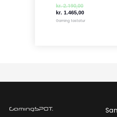
kr.
2.190,00
kr.
1.465,00
Gaming tastatur
Sa