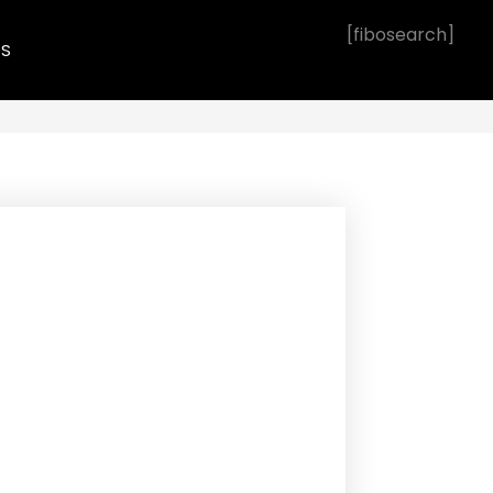
[fibosearch]
OS