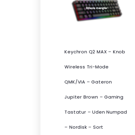
var:
er:
kr. 2.190,00.
kr. 1.465,00.
Keychron Q2 MAX – Knob
Wireless Tri-Mode
QMK/VIA – Gateron
Jupiter Brown – Gaming
Tastatur – Uden Numpad
– Nordisk – Sort