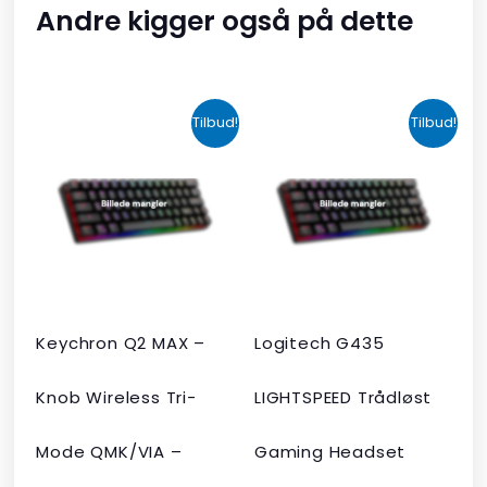
Andre kigger også på dette
Den
Den
Den
Den
Tilbud!
Tilbud!
oprindelige
aktuelle
oprindelige
aktuelle
pris
pris
pris
pris
var:
er:
var:
er:
kr. 2.190,00.
kr. 1.465,00.
kr. 599,00.
kr. 399,00.
Keychron Q2 MAX –
Logitech G435
Knob Wireless Tri-
LIGHTSPEED Trådløst
Mode QMK/VIA –
Gaming Headset