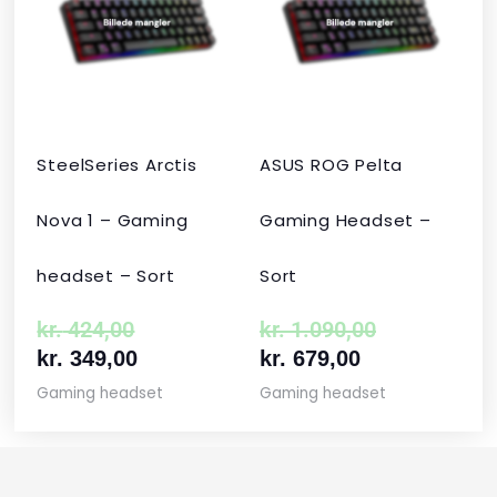
var:
er:
er:
var:
kr. 424,00.
kr. 349,00.
kr. 679,00.
kr. 1.090,00
SteelSeries Arctis
ASUS ROG Pelta
Nova 1 – Gaming
Gaming Headset –
headset – Sort
Sort
kr.
424,00
kr.
1.090,00
kr.
349,00
kr.
679,00
Gaming headset
Gaming headset