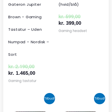
Gateron Jupiter
(hvid/blå)
kr.
599,00
Brown – Gaming
kr.
399,00
Tastatur – Uden
Gaming headset
Numpad – Nordisk –
Sort
kr.
2.190,00
kr.
1.465,00
Gaming tastatur
Den
Den
Den
Den
Tilbud!
Tilbud!
oprindelige
aktuelle
aktuelle
oprindelige
pris
pris
pris
pris