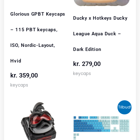
Glorious GPBT Keycaps
Ducky x Hotkeys Ducky
– 115 PBT keycaps,
League Aqua Duck –
ISO, Nordic-Layout,
Dark Edition
Hvid
kr.
279,00
keycaps
kr.
359,00
keycaps
Den
Den
Tilbud!
oprindelige
akt
pris
pris
var:
er:
kr. 559,00.
kr. 