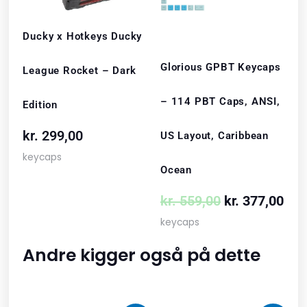
Ducky x Hotkeys Ducky
Glorious GPBT Keycaps
League Rocket – Dark
– 114 PBT Caps, ANSI,
Edition
kr.
299,00
US Layout, Caribbean
keycaps
Ocean
kr.
559,00
kr.
377,00
keycaps
Andre kigger også på dette