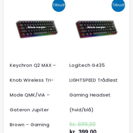
Den
Den
Den
Den
Tilbud!
Tilbud!
oprindelige
aktuelle
oprindelige
aktuelle
pris
pris
pris
pris
var:
er:
var:
er:
kr. 2.190,00.
kr. 1.465,00.
kr. 599,00.
kr. 399,00.
Keychron Q2 MAX –
Logitech G435
Knob Wireless Tri-
LIGHTSPEED Trådløst
Mode QMK/VIA –
Gaming Headset
Gateron Jupiter
(hvid/blå)
kr.
599,00
Brown – Gaming
kr.
399,00