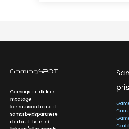
Sa
pri
Gamingspot.dk kan
modtage
Game
kommission fra nogle
Game
samarbejdspartnere
Game
i forbindelse med
Grafi