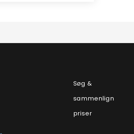
e
Søg &
sammenlign
priser