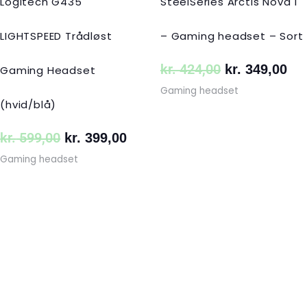
Logitech G435
SteelSeries Arctis Nova 1
LIGHTSPEED Trådløst
– Gaming headset – Sort
kr.
424,00
kr.
349,00
Gaming Headset
Gaming headset
(hvid/blå)
kr.
599,00
kr.
399,00
Gaming headset