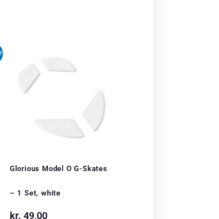
!
uelle
499,00.
Glorious Model O G-Skates
– 1 Set, white
kr.
49,00