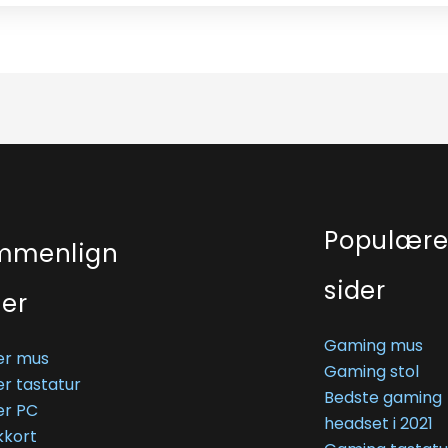
Populær
mmenlign
sider
ser
Gaming mus
r mus
Gaming stol
r tastatur
Bedste gaming
r PC
headset i 2021
kkort