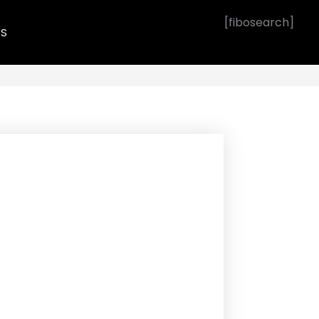
[fibosearch]
OS