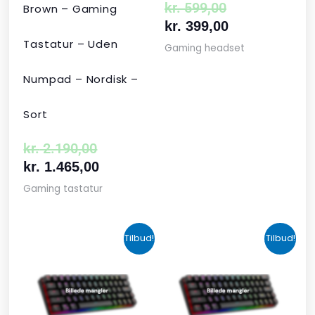
kr.
599,00
Brown – Gaming
kr.
399,00
Tastatur – Uden
Gaming headset
Numpad – Nordisk –
Sort
kr.
2.190,00
kr.
1.465,00
Gaming tastatur
Den
Den
Den
Den
Tilbud!
Tilbud!
oprindelige
aktuelle
aktuelle
oprindelige
pris
pris
pris
pris
var:
er:
er:
var:
kr. 424,00.
kr. 349,00.
kr. 679,00.
kr. 1.090,00