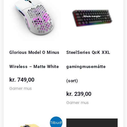
Glorious Model O Minus
SteelSeries QcK XXL
Wireless – Matte White
gamingmusemåtte
kr.
749,00
(sort)
Gamer mus
kr.
239,00
Gamer mus
Den
Den
Tilbud!