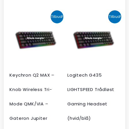
Den
Den
Den
Den
Tilbud!
Tilbud!
oprindelige
aktuelle
oprindelige
aktuelle
pris
pris
pris
pris
var:
er:
var:
er:
kr. 2.190,00.
kr. 1.465,00.
kr. 599,00.
kr. 399,00.
Keychron Q2 MAX –
Logitech G435
Knob Wireless Tri-
LIGHTSPEED Trådløst
Mode QMK/VIA –
Gaming Headset
Gateron Jupiter
(hvid/blå)