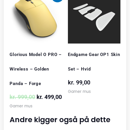
oprindelige
aktuelle
pris
pris
var:
er:
kr. 999,00.
kr. 499,00.
Glorious Model O PRO –
Endgame Gear OP1 Skin
Wireless – Golden
Set – Hvid
kr.
99,00
Panda – Forge
Gamer mus
kr.
999,00
kr.
499,00
Gamer mus
Andre kigger også på dette