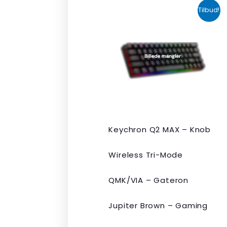
Den
Den
Tilbud!
oprindelige
aktuelle
pris
pris
var:
er:
kr. 2.190,00.
kr. 1.465,00.
Keychron Q2 MAX – Knob
Wireless Tri-Mode
QMK/VIA – Gateron
Jupiter Brown – Gaming