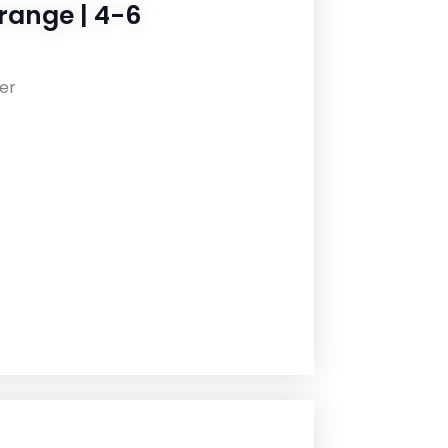
range | 4-6
er