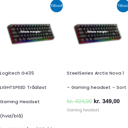
Den
Den
Den
De
Tilbud!
Tilbud
oprindelige
aktuelle
oprindelige
akt
pris
pris
pris
pri
var:
er:
var:
er:
kr. 599,00.
kr. 399,00.
kr. 424,00.
kr.
Logitech G435
SteelSeries Arctis Nova 1
LIGHTSPEED Trådløst
– Gaming headset – Sort
kr.
424,00
kr.
349,00
Gaming Headset
Gaming headset
(hvid/blå)