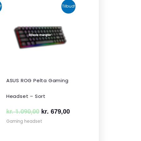
n
Den
Den
!
Tilbud!
uelle
oprindelige
aktuelle
s
pris
pris
var:
er:
 349,00.
kr. 1.090,00.
kr. 679,00.
ASUS ROG Pelta Gaming
Headset – Sort
kr.
1.090,00
kr.
679,00
Gaming headset