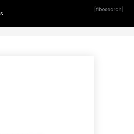
[fibosearch]
OS