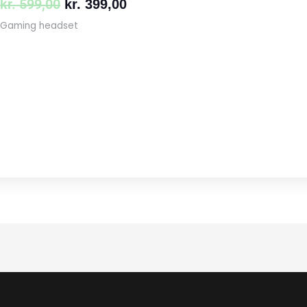
kr.
599,00
kr.
399,00
Gaming headset