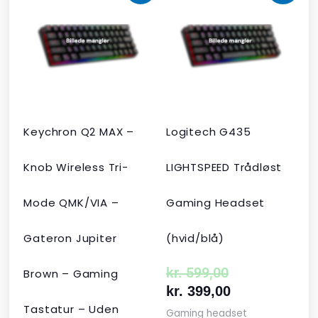
oprindelige
aktuelle
oprindelige
aktuelle
pris
pris
pris
pris
var:
er:
var:
er:
kr. 2.190,00.
kr. 1.465,00.
kr. 599,00.
kr. 399,00.
Keychron Q2 MAX –
Logitech G435
Knob Wireless Tri-
LIGHTSPEED Trådløst
Mode QMK/VIA –
Gaming Headset
Gateron Jupiter
(hvid/blå)
kr.
599,00
Brown – Gaming
kr.
399,00
Tastatur – Uden
Gaming headset