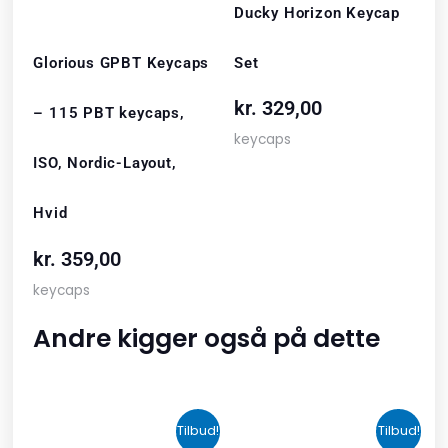
Ducky Horizon Keycap
Set
Glorious GPBT Keycaps
kr.
329,00
– 115 PBT keycaps,
keycaps
ISO, Nordic-Layout,
Hvid
kr.
359,00
keycaps
Andre kigger også på dette
Den
Den
Den
Den
Tilbud!
Tilbud!