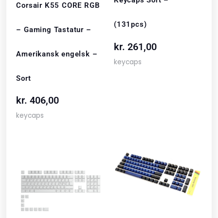
Keycaps Sort –
Corsair K55 CORE RGB
(131pcs)
– Gaming Tastatur –
kr.
261,00
Amerikansk engelsk –
keycaps
Sort
kr.
406,00
keycaps