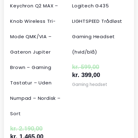
Keychron Q2 MAX –
Logitech G435
Knob Wireless Tri-
LIGHTSPEED Trådløst
Mode QMK/VIA –
Gaming Headset
Gateron Jupiter
(hvid/blå)
kr.
599,00
Brown – Gaming
kr.
399,00
Tastatur – Uden
Gaming headset
Numpad – Nordisk –
Sort
kr.
2.190,00
kr.
1.465,00