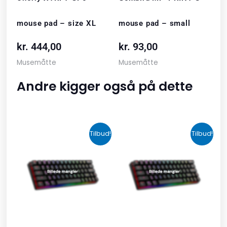
mouse pad – size XL
mouse pad – small
kr.
444,00
kr.
93,00
Musemåtte
Musemåtte
Andre kigger også på dette
Den
Den
Den
Den
Tilbud!
Tilbud!
oprindelige
aktuelle
oprindelige
aktuelle
pris
pris
pris
pris
var:
er:
var:
er:
kr. 2.190,00.
kr. 1.465,00.
kr. 599,00.
kr. 399,00.