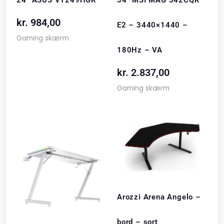
kr.
984,00
E2 – 3440×1440 –
Gaming skærm
180Hz – VA
kr.
2.837,00
Gaming skærm
Arozzi Arena Angelo –
bord – sort