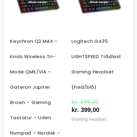
var:
er:
var:
er:
kr. 2.190,00.
kr. 1.465,00.
kr. 599,00.
kr. 399,00.
Keychron Q2 MAX –
Logitech G435
Knob Wireless Tri-
LIGHTSPEED Trådløst
Mode QMK/VIA –
Gaming Headset
Gateron Jupiter
(hvid/blå)
kr.
599,00
Brown – Gaming
kr.
399,00
Tastatur – Uden
Gaming headset
Numpad – Nordisk –