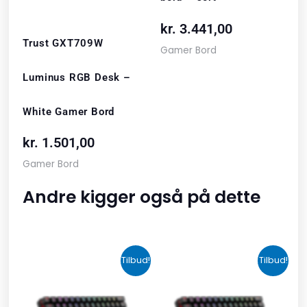
kr.
3.441,00
Trust GXT709W
Gamer Bord
Luminus RGB Desk –
White Gamer Bord
kr.
1.501,00
Gamer Bord
Andre kigger også på dette
Den
Den
Den
Den
Tilbud!
Tilbud!
oprindelige
aktuelle
oprindelige
aktuelle
pris
pris
pris
pris