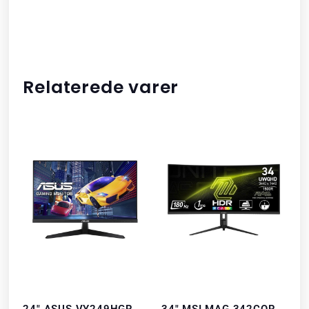
Relaterede varer
24″ ASUS VY249HGR
34″ MSI MAG 342CQR