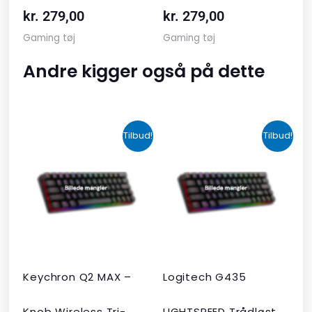
kr.
279,00
kr.
279,00
Gaming tøj
Gaming tøj
Andre kigger også på dette
Den
Den
Den
Den
Tilbud!
Tilbud!
oprindelige
aktuelle
oprindelige
aktuelle
pris
pris
pris
pris
var:
er:
var:
er:
kr. 2.190,00.
kr. 1.465,00.
kr. 599,00.
kr. 399,00.
Keychron Q2 MAX –
Logitech G435
Knob Wireless Tri-
LIGHTSPEED Trådløst