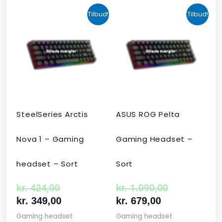
Den
Den
Den
Den
Tilbud!
Tilbud!
oprindelige
aktuelle
aktuelle
oprindelige
pris
pris
pris
pris
var:
er:
er:
var:
kr. 424,00.
kr. 349,00.
kr. 679,00.
kr. 1.090,00
SteelSeries Arctis
ASUS ROG Pelta
Nova 1 – Gaming
Gaming Headset –
headset – Sort
Sort
kr.
424,00
kr.
1.090,00
kr.
349,00
kr.
679,00
Gaming headset
Gaming headset