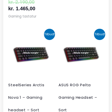
kr.
2.190,00
kr.
1.465,00
Gaming tastatur
Den
Den
Den
Den
Tilbud!
Tilbud!
oprindelige
aktuelle
aktuelle
oprindelige
pris
pris
pris
pris
var:
er:
er:
var:
kr. 424,00.
kr. 349,00.
kr. 679,00.
kr. 1.090,00
SteelSeries Arctis
ASUS ROG Pelta
Nova 1 – Gaming
Gaming Headset –
headset – Sort
Sort