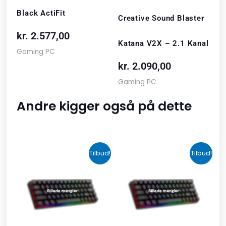
Black ActiFit
Creative Sound Blaster
kr.
2.577,00
Katana V2X – 2.1 Kanal
Gaming PC
kr.
2.090,00
Gaming PC
Andre kigger også på dette
Den
Den
Den
Den
Tilbud!
Tilbud!
oprindelige
aktuelle
oprindelige
aktuelle
pris
pris
pris
pris
var:
er:
var:
er:
kr. 2.190,00.
kr. 1.465,00.
kr. 599,00.
kr. 399,00.