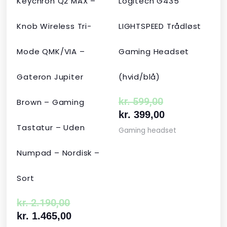
Keychron Q2 MAX –
Logitech G435
Knob Wireless Tri-
LIGHTSPEED Trådløst
Mode QMK/VIA –
Gaming Headset
Gateron Jupiter
(hvid/blå)
kr.
599,00
Brown – Gaming
kr.
399,00
Tastatur – Uden
Gaming headset
Numpad – Nordisk –
Sort
kr.
2.190,00
kr.
1.465,00