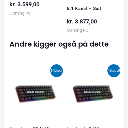
kr.
3.599,00
5.1 Kanal – Sort
Gaming PC
kr.
3.877,00
Gaming PC
Andre kigger også på dette
Den
Den
Den
Den
Tilbud!
Tilbud!
oprindelige
aktuelle
oprindelige
aktuelle
pris
pris
pris
pris
var:
er:
var:
er:
kr. 2.190,00.
kr. 1.465,00.
kr. 599,00.
kr. 399,00.