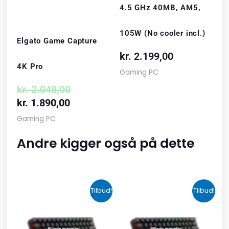
4.5 GHz 40MB, AM5,
105W (No cooler incl.)
Elgato Game Capture
kr.
2.199,00
4K Pro
Gaming PC
kr.
2.048,00
kr.
1.890,00
Gaming PC
Andre kigger også på dette
Den
Den
Den
Den
Tilbud!
Tilbud!
oprindelige
aktuelle
oprindelige
aktuelle
pris
pris
pris
pris
var:
er:
var:
er: