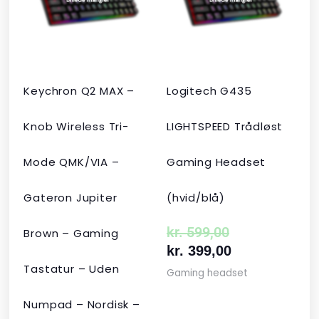
kr. 2.190,00.
kr. 1.465,00.
kr. 599,00.
kr. 399,00.
Keychron Q2 MAX –
Logitech G435
Knob Wireless Tri-
LIGHTSPEED Trådløst
Mode QMK/VIA –
Gaming Headset
Gateron Jupiter
(hvid/blå)
kr.
599,00
Brown – Gaming
kr.
399,00
Tastatur – Uden
Gaming headset
Numpad – Nordisk –