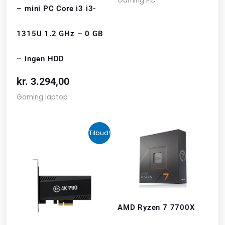
Gaming PC
– mini PC Core i3 i3-
1315U 1.2 GHz – 0 GB
– ingen HDD
kr.
3.294,00
Gaming laptop
Den
Den
Tilbud!
aktuelle
oprindelige
pris
pris
er:
var:
kr. 1.890,00.
kr. 2.048,00.
AMD Ryzen 7 7700X